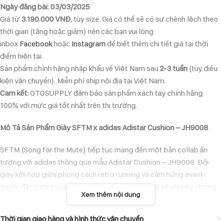
Ngày đăng bài: 03/03/2025
Giá từ
3.190.000 VNĐ
, tùy size. Giá có thể sẽ có sự chênh lệch theo
thời gian (tăng hoặc giảm) nên các bạn vui lòng
inbox
Facebook
hoặc
Instagram
để biết thêm chi tiết giá tại thời
điểm hiện tại.
Sản phẩm chính hãng nhập khẩu về Việt Nam sau
2-3 tuần
(tùy điều
kiện vận chuyển). Miễn phí ship nội địa tại Việt Nam.
Cam kết:
GTGSUPPLY đảm bảo sản phẩm xách tay chính hãng
100% với mức giá tốt nhất trên thị trường.
Mô Tả Sản Phẩm Giày SFTM x adidas Adistar Cushion – JH9008
SFTM (Song for the Mute) tiếp tục mang đến một bản collab ấn
tượng với adidas thông qua mẫu Adistar Cushion – JH9008. Đôi
giày kết hợp giữa phong cách retro running và cảm hứng avant-
garde đặc trưng của thương hiệu SFTM. Với thiết kế chunky nhưng
Xem thêm nội dung
không nặng nề, phần upper được làm từ lưới breathable kết hợp với
các chi tiết synthetic overlays, tạo nên diện mạo độc đáo và hiện
Thời gian giao hàng và hình thức vận chuyển