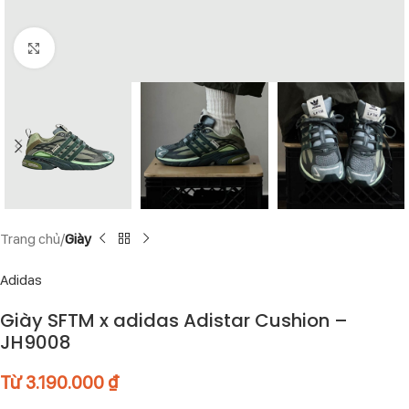
Click to enlarge
Trang chủ
Giày
Adidas
Giày SFTM x adidas Adistar Cushion –
JH9008
Từ
3.190.000
₫