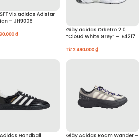
SFTM x adidas Adistar
ion – JH9008
Giày adidas Orketro 2.0
190.000
₫
“Cloud White Grey” – IE4217
Từ
2.490.000
₫
 Adidas Handball
Giày Adidas Roam Wander –