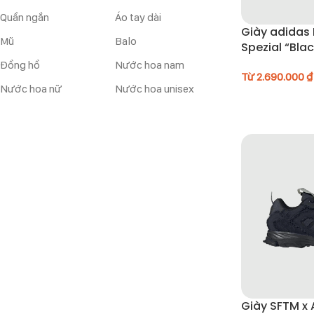
Quần ngắn
Áo tay dài
Giày adidas
Mũ
Balo
Spezial “Blac
IE5897
Đồng hồ
Nước hoa nam
Từ
2.690.000
₫
Nước hoa nữ
Nước hoa unisex
Giày SFTM x 