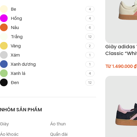
Be
4
Hồng
4
Nâu
6
Trắng
12
Vàng
Giày adidas 
2
Classic “Whi
Xám
1
Xanh dương
1
Từ
1.490.000
₫
Xanh lá
4
Đen
12
NHÓM SẢN PHẨM
Giày
Áo thun
Áo khoác
Quần dài