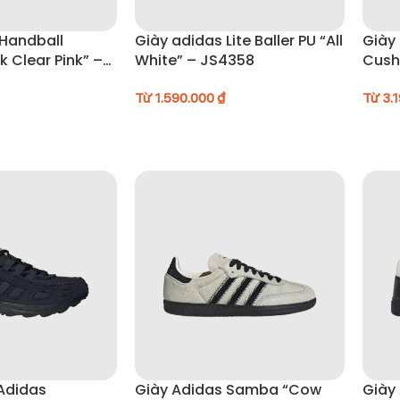
 Handball
Giày adidas Lite Baller PU “All
Giày 
k Clear Pink” –
White” – JS4358
Cush
Từ
1.590.000
₫
Từ
3.
Adidas
Giày Adidas Samba “Cow
Giày