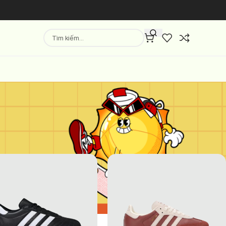
Hiển thị
9
12
18
24