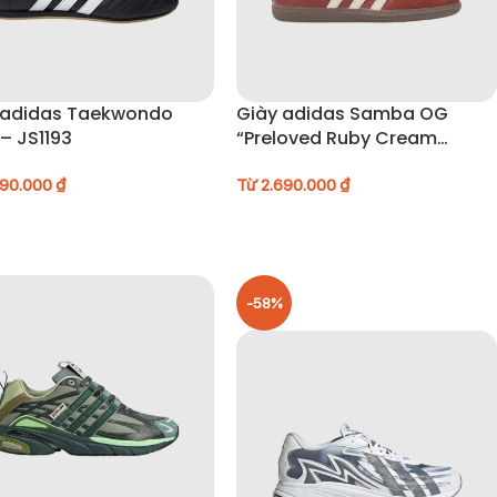
 adidas Taekwondo
Giày adidas Samba OG
– JS1193
“Preloved Ruby Cream
White” – JI3216
290.000
₫
Từ
2.690.000
₫
-58%