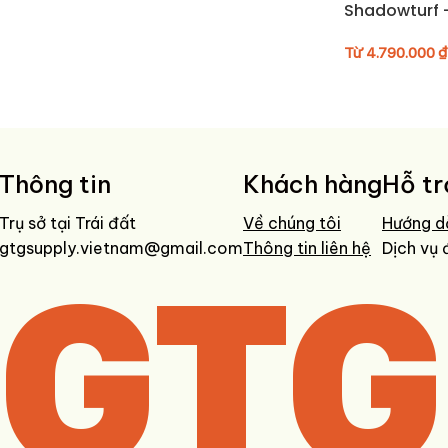
Shadowturf 
Từ
4.790.000
₫
Thông tin
Khách hàng
Hỗ tr
Trụ sở tại Trái đất
Về chúng tôi
Hướng d
gtgsupply.vietnam@gmail.com
GTG
Thông tin liên hệ
Dịch vụ 