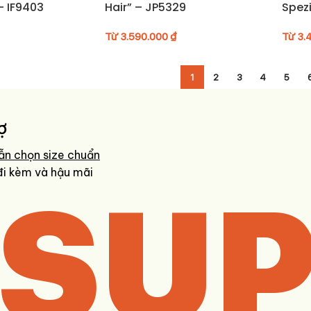
– IF9403
Hair” – JP5329
Spez
Từ
3.590.000
₫
Từ
3.
1
2
3
4
5
ợ
ẫn chọn size chuẩn
SUP
đi kèm và hậu mãi