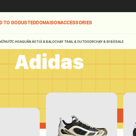
D TO GO
DUSTED
DOMAISON
ACCESSORIES
NỮ
NƯỚC HOA
QUẦN ÁO
TÚI & BALO
CHẠY TRAIL & OUTDOOR
CHẠY & ĐI BỘ
SALE
Adidas
as