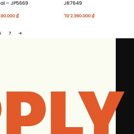
ial – JP5669
JR7649
490.000
₫
Từ
2.390.000
₫
6
7
→
PLY