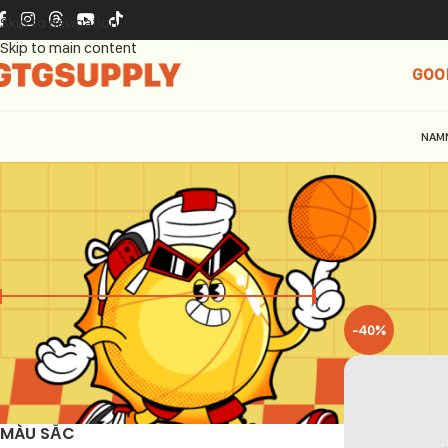
Skip to navigation
Skip to main content
GOO
NAM
GIÁ
Trang chủ
Adid
-40%
Giá:
1.390.000 ₫
—
5.490.000 ₫
LỌC
MÀU SẮC