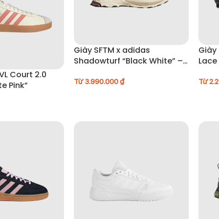
Giày SFTM x adidas
Giày
Shadowturf “Black White” –
Lace 
GY7017
VL Court 2.0
Từ
3.990.000
₫
Từ
2.
te Pink”