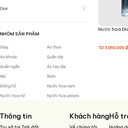
Dior
2
Nước hoa Di
NHÓM SẢN PHẨM
Giày
Áo thun
Từ
3.050.000
₫
Áo khoác
Quần dài
Quần ngắn
Áo tay dài
Mũ
Balo
Đồng hồ
Nước hoa nam
Nước hoa nữ
Nước hoa unisex
Thông tin
Khách hàng
Hỗ tr
Trụ sở tại Trái đất
Về chúng tôi
Hướng d