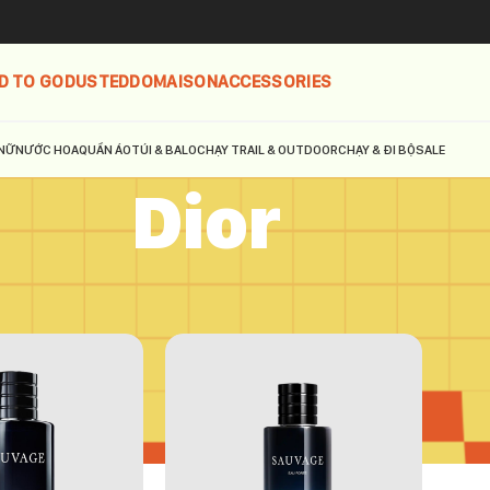
D TO GO
DUSTED
DOMAISON
ACCESSORIES
NỮ
NƯỚC HOA
QUẦN ÁO
TÚI & BALO
CHẠY TRAIL & OUTDOOR
CHẠY & ĐI BỘ
SALE
Dior