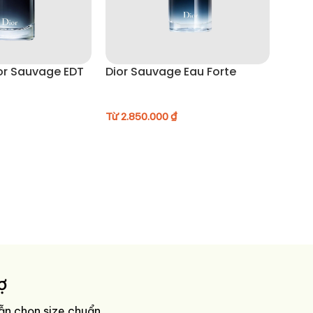
or Sauvage EDT
Dior Sauvage Eau Forte
Từ
2.850.000
₫
ợ
ẫn chọn size chuẩn