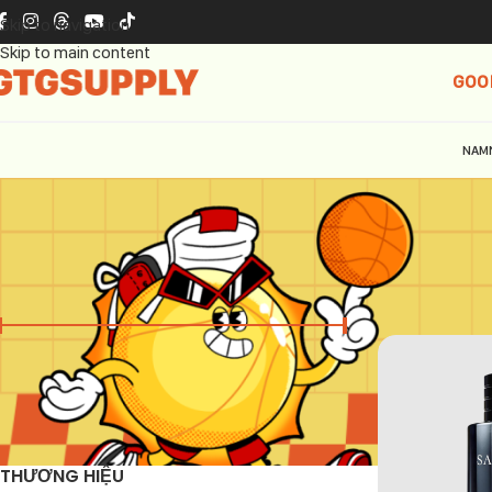
Skip to navigation
Skip to main content
GOO
NAM
GIÁ
Trang chủ
Dior
Giá:
2.850.000 ₫
—
3.550.000 ₫
LỌC
THƯƠNG HIỆU