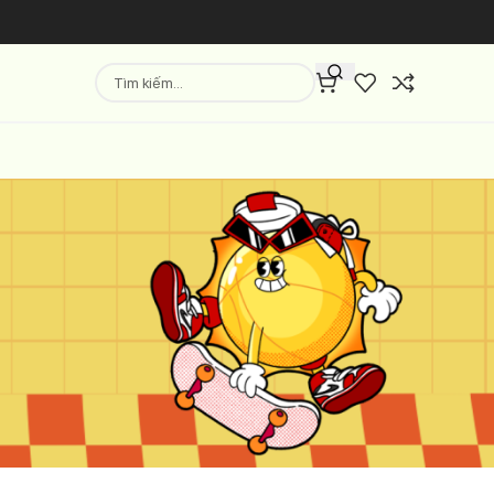
Hiển thị
9
12
18
24