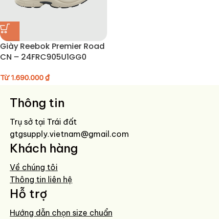
Giày Reebok Premier Road
CN – 24FRC905U1GG0
Từ
1.690.000
₫
Thông tin
Trụ sở tại Trái đất
gtgsupply.vietnam@gmail.com
Khách hàng
Về chúng tôi
Thông tin liên hệ
Hỗ trợ
Hướng dẫn chọn size chuẩn