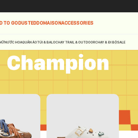
D TO GO
DUSTED
DOMAISON
ACCESSORIES
NỮ
NƯỚC HOA
QUẦN ÁO
TÚI & BALO
CHẠY TRAIL & OUTDOOR
CHẠY & ĐI BỘ
SALE
Champion
mpion