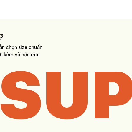
ợ
ẫn chọn size chuẩn
SUP
đi kèm và hậu mãi