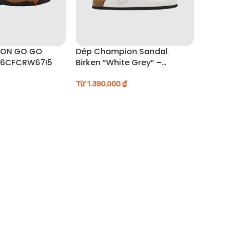
ION GO GO
Dép Champion Sandal
U6CFCRW67I5
Birken “White Grey” –
U5AFASU19F1
Từ
1.390.000
₫