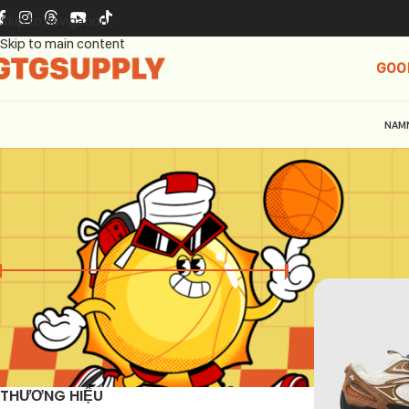
Skip to navigation
Skip to main content
GOO
NAM
GIÁ
Trang chủ
Cha
Giá:
0 ₫
—
1.390.000 ₫
LỌC
THƯƠNG HIỆU