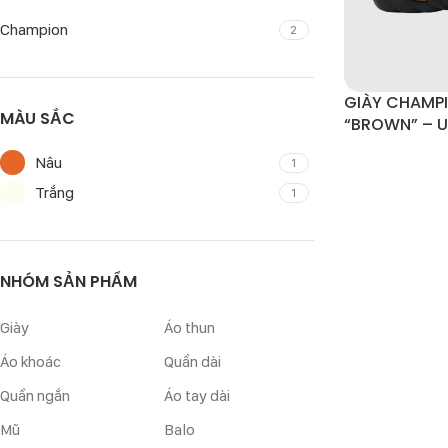
Champion
2
GIÀY CHAMP
MÀU SẮC
“BROWN” – 
Nâu
1
Trắng
1
NHÓM SẢN PHẨM
Giày
Áo thun
Áo khoác
Quần dài
Quần ngắn
Áo tay dài
Mũ
Balo