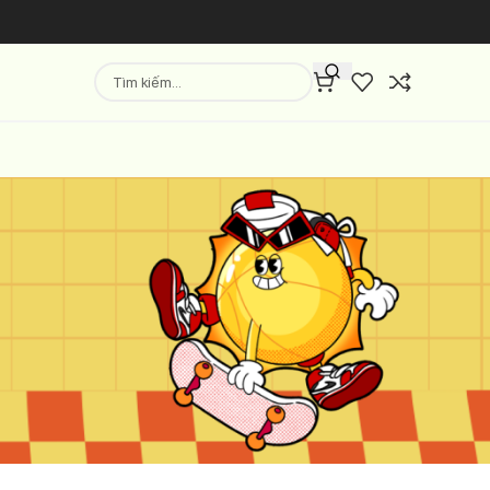
Hiển thị
9
12
18
24