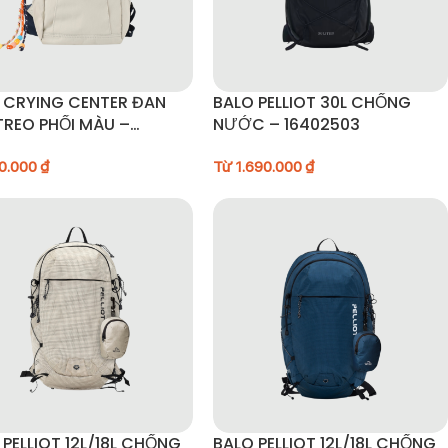
 CRYING CENTER ĐAN
BALO PELLIOT 30L CHỐNG
TREO PHỐI MÀU –
NƯỚC – 16402503
250906
0.000
₫
Từ
1.690.000
₫
 PELLIOT 12L/18L CHỐNG
BALO PELLIOT 12L/18L CHỐNG