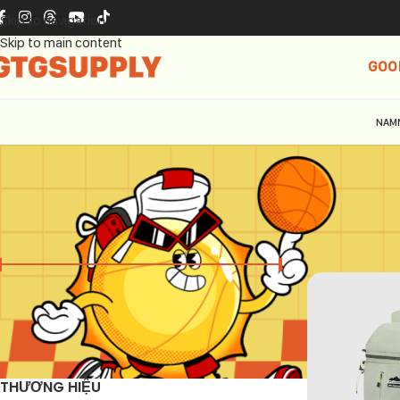
Skip to navigation
Skip to main content
GOO
NAM
GIÁ
Trang chủ
Balo
Giá:
690.000 ₫
—
1.690.000 ₫
LỌC
THƯƠNG HIỆU