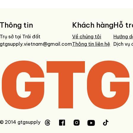
Thông tin
Khách hàng
Hỗ tr
Trụ sở tại Trái đất
Về chúng tôi
Hướng d
gtgsupply.vietnam@gmail.com
GTG
Thông tin liên hệ
Dịch vụ 
© 2014 gtgsupply