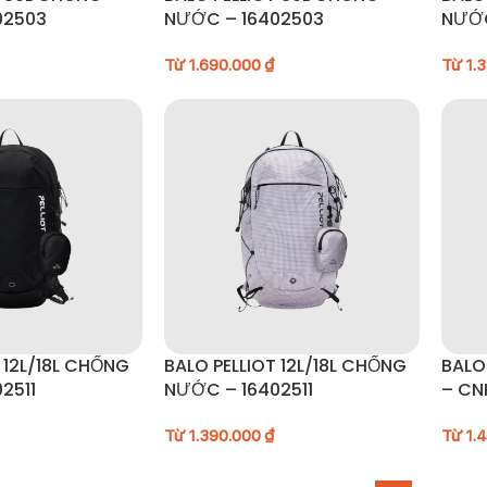
02503
NƯỚC – 16402503
NƯỚC
Từ
1.690.000
₫
Từ
1.
 12L/18L CHỐNG
BALO PELLIOT 12L/18L CHỐNG
BALO
2511
NƯỚC – 16402511
– CN
Từ
1.390.000
₫
Từ
1.