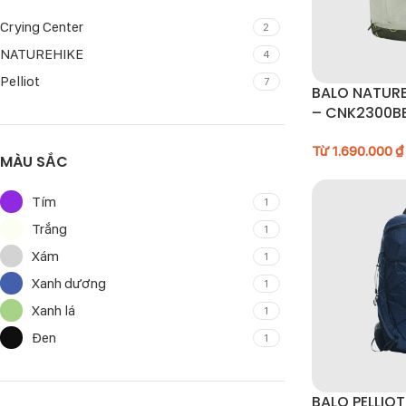
Crying Center
2
NATUREHIKE
4
Pelliot
7
BALO NATURE
– CNK2300BB
Từ
1.690.000
₫
MÀU SẮC
Tím
1
Trắng
1
Xám
1
Xanh dương
1
Xanh lá
1
Đen
1
BALO PELLIO