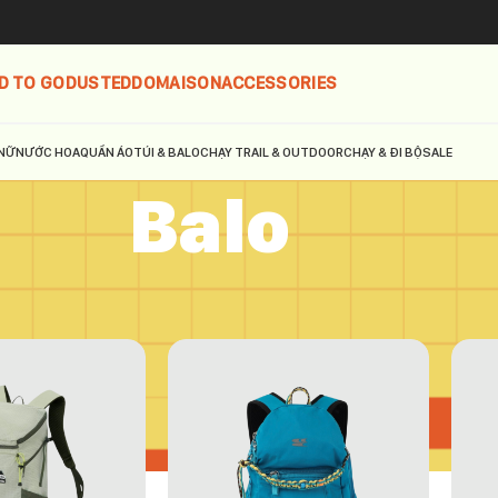
D TO GO
DUSTED
DOMAISON
ACCESSORIES
NỮ
NƯỚC HOA
QUẦN ÁO
TÚI & BALO
CHẠY TRAIL & OUTDOOR
CHẠY & ĐI BỘ
SALE
Balo