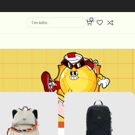
Hiển thị
9
12
18
24