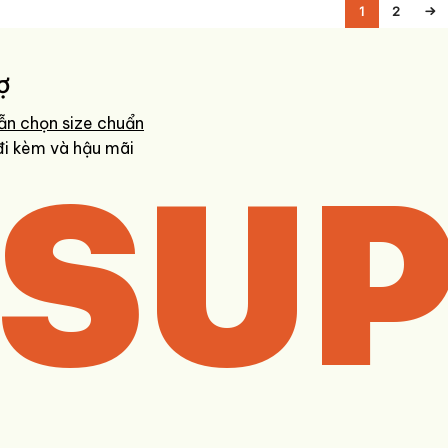
1
2
→
ợ
ẫn chọn size chuẩn
SUP
đi kèm và hậu mãi