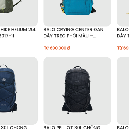
HIKE HELIUM 25L
BALO CRYING CENTER ĐAN
BALO
017-11
DÂY TREO PHỐI MÀU –
DÂY 
OCB250906
OCB
Từ
690.000
₫
Từ
69
T 30L CHỐNG
BALO PELLIOT 30L CHỐNG
BALO