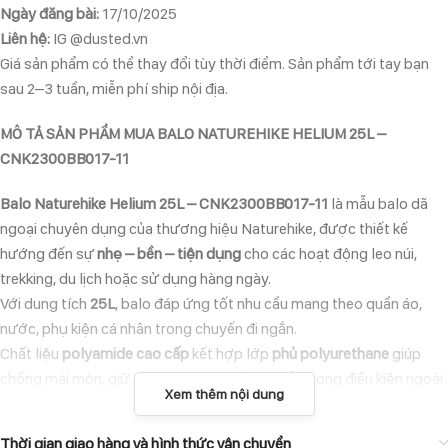
Ngày đăng bài:
17/10/2025
Liên hệ:
IG @dusted.vn
Giá sản phẩm có thể thay đổi tùy thời điểm. Sản phẩm tới tay bạn
sau 2–3 tuần, miễn phí ship nội địa.
MÔ TẢ SẢN PHẨM MUA BALO NATUREHIKE HELIUM 25L –
CNK2300BB017-11
Balo Naturehike Helium 25L – CNK2300BB017-11
là mẫu balo dã
ngoại chuyên dụng của thương hiệu Naturehike, được thiết kế
hướng đến sự
nhẹ – bền – tiện dụng
cho các hoạt động leo núi,
trekking, du lịch hoặc sử dụng hàng ngày.
Với dung tích
25L
, balo đáp ứng tốt nhu cầu mang theo quần áo,
nước, phụ kiện cá nhân trong chuyến đi ngắn.
Chất liệu
polyamide cao cấp
kết hợp lớp
phủ polyurethane
giúp
chống mài mòn, giữ form, và hạn chế bám bẩn trong điều kiện ngoài
Xem thêm nội dung
trời.
Thiết kế công thái học với
dây đeo vai có đệm
và
lưng thoáng khí
,
Thời gian giao hàng và hình thức vận chuyển