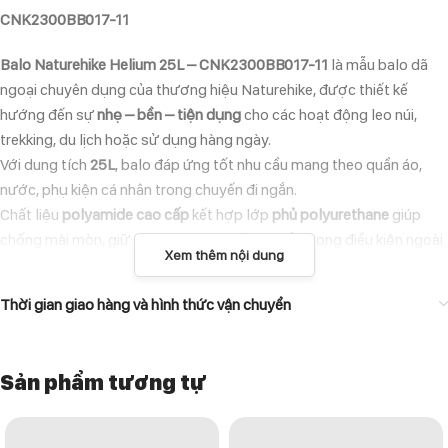
CNK2300BB017-11
Balo Naturehike Helium 25L – CNK2300BB017-11
là mẫu balo dã
ngoại chuyên dụng của thương hiệu Naturehike, được thiết kế
hướng đến sự
nhẹ – bền – tiện dụng
cho các hoạt động leo núi,
trekking, du lịch hoặc sử dụng hàng ngày.
Với dung tích
25L
, balo đáp ứng tốt nhu cầu mang theo quần áo,
nước, phụ kiện cá nhân trong chuyến đi ngắn.
Chất liệu
polyamide cao cấp
kết hợp lớp
phủ polyurethane
giúp
chống mài mòn, giữ form, và hạn chế bám bẩn trong điều kiện ngoài
Xem thêm nội dung
trời.
Thiết kế công thái học với
dây đeo vai có đệm
và
lưng thoáng khí
,
Thời gian giao hàng và hình thức vận chuyển
giúp người dùng thoải mái mang suốt ngày dài mà không bị hầm
nóng.
Sản phẩm tương tự
ĐẶC ĐIỂM NỔI BẬT
Thiết kế siêu nhẹ:
Trọng lượng chỉ khoảng 600g – dễ mang theo