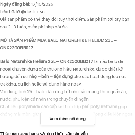
Ngày đăng bài:
17/10/2025
Liên hệ:
IG @dusted.vn
Giá sản phẩm có thể thay đổi tùy thời điểm. Sản phẩm tới tay bạn
sau 2–3 tuần, miễn phí ship nội địa.
MÔ TẢ SẢN PHẨM MUA BALO NATUREHIKE HELIUM 25L –
CNK2300BB017
Balo Naturehike Helium 25L – CNK2300BB017
là mẫu balo dã
ngoại chuyên dụng của thương hiệu Naturehike, được thiết kế
hướng đến sự
nhẹ – bền – tiện dụng
cho các hoạt động leo núi,
trekking, du lịch hoặc sử dụng hàng ngày.
Với dung tích
25L
, balo đáp ứng tốt nhu cầu mang theo quần áo,
nước, phụ kiện cá nhân trong chuyến đi ngắn.
Chất liệu
polyamide cao cấp
kết hợp lớp
phủ polyurethane
giúp
chống mài mòn, giữ form, và hạn chế bám bẩn trong điều kiện ngoài
Xem thêm nội dung
trời.
Thiết kế công thái học với
dây đeo vai có đệm
và
lưng thoáng khí
,
Thời gian giao hàng và hình thức vận chuyển