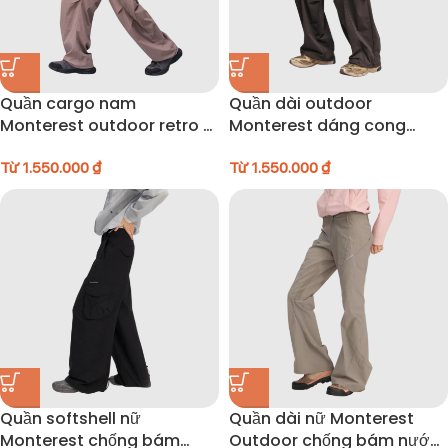
Quần cargo nam
Quần dài outdoor
Monterest outdoor retro –
Monterest dáng cong
25NOCK021
(curved fit) siêu nhẹ –
Từ
1.550.000
₫
25NOCK025
Từ
1.550.000
₫
Quần softshell nữ
Quần dài nữ Monterest
Monterest chống bám
Outdoor chống bám nước