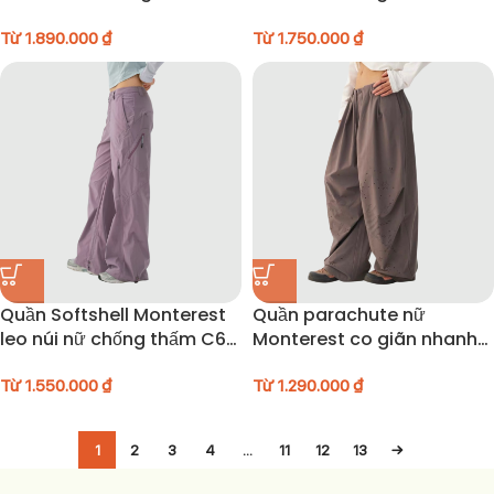
nước – 26NOCK008
– 26NOCK011
Từ
1.890.000
₫
Từ
1.750.000
₫
Quần Softshell Monterest
Quần parachute nữ
leo núi nữ chống thấm C6
Monterest co giãn nhanh
– 25NOCK002
khô – 26NOCK013
Từ
1.550.000
₫
Từ
1.290.000
₫
1
2
3
4
…
11
12
13
→