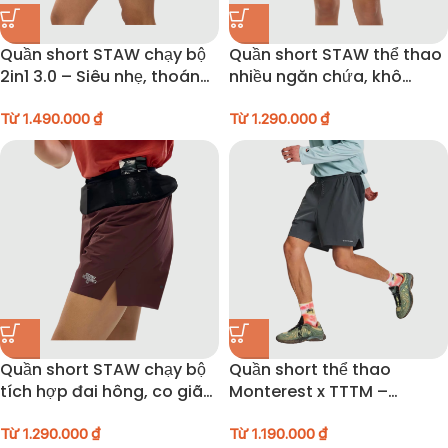
Quần short STAW chạy bộ
Quần short STAW thể thao
2in1 3.0 – Siêu nhẹ, thoáng
nhiều ngăn chứa, khô
khí, kháng khuẩn –
nhanh dài 4 inch –
26SADK009
Từ
1.490.000
₫
26SADK002
Từ
1.290.000
₫
Quần short STAW chạy bộ
Quần short thể thao
tích hợp đai hông, co giãn
Monterest x TTTM –
4 chiều, chống bám nước –
26NODK016
26SADK010
Từ
1.290.000
₫
Từ
1.190.000
₫