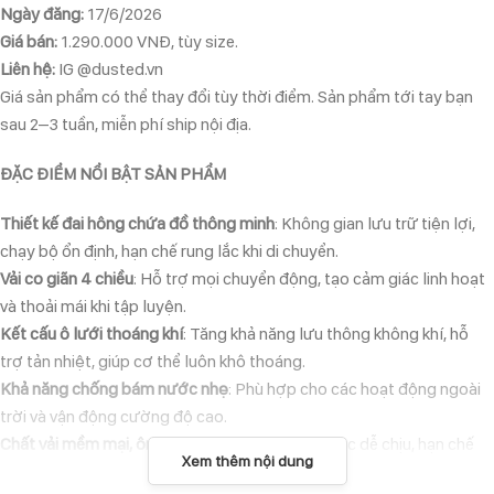
Ngày đăng:
17/6/2026
Giá bán:
1.290.000 VNĐ, tùy size.
Liên hệ:
IG @dusted.vn
Giá sản phẩm có thể thay đổi tùy thời điểm. Sản phẩm tới tay bạn
sau 2–3 tuần, miễn phí ship nội địa.
ĐẶC ĐIỂM NỔI BẬT SẢN PHẨM
Thiết kế đai hông chứa đồ thông minh
: Không gian lưu trữ tiện lợi,
chạy bộ ổn định, hạn chế rung lắc khi di chuyển.
Vải co giãn 4 chiều
: Hỗ trợ mọi chuyển động, tạo cảm giác linh hoạt
và thoải mái khi tập luyện.
Kết cấu ô lưới thoáng khí
: Tăng khả năng lưu thông không khí, hỗ
trợ tản nhiệt, giúp cơ thể luôn khô thoáng.
Khả năng chống bám nước nhẹ
: Phù hợp cho các hoạt động ngoài
trời và vận động cường độ cao.
Chất vải mềm mại, ôm vừa vặn
: Mang lại cảm giác dễ chịu, hạn chế
Xem thêm nội dung
gò bó khi mặc.