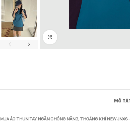
Click to enlarge
MÔ TẢ
MUA ÁO THUN TAY NGẮN CHỐNG NẮNG, THOÁNG KHÍ NEW JNXS –