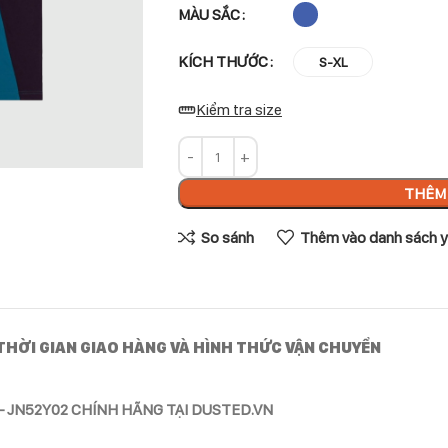
MÀU SẮC
KÍCH THƯỚC
S-XL
Kiểm tra size
THÊM 
So sánh
Thêm vào danh sách y
THỜI GIAN GIAO HÀNG VÀ HÌNH THỨC VẬN CHUYỂN
 JN52Y02 CHÍNH HÃNG TẠI DUSTED.VN