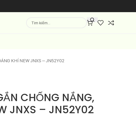
ÁNG KHÍ NEW JNXS – JN52Y02
GẮN CHỐNG NẮNG,
W JNXS – JN52Y02