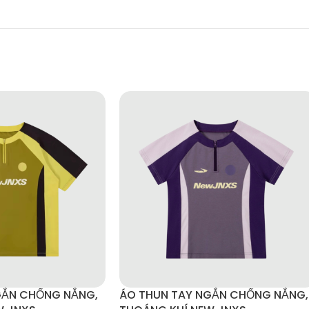
ạo phố, du lịch.
GẮN CHỐNG NẮNG,
ÁO THUN TAY NGẮN CHỐNG NẮNG,