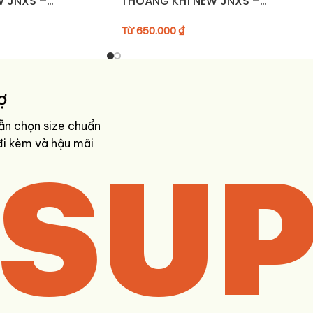
W JNXS –
THOÁNG KHÍ NEW JNXS –
C42
JN52C41/JN52C42
Từ
650.000
₫
ợ
ẫn chọn size chuẩn
SUP
đi kèm và hậu mãi