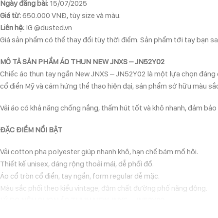
Ngày đăng bài:
15/07/2025
Giá từ:
650.000 VNĐ, tùy size và màu.
Liên hệ:
IG @dusted.vn
Giá sản phẩm có thể thay đổi tùy thời điểm. Sản phẩm tới tay bạn sau
MÔ TẢ SẢN PHẨM ÁO THUN NEW JNXS – JN52Y02
Chiếc áo thun tay ngắn New JNXS – JN52Y02 là một lựa chọn đáng cân 
cổ điển Mỹ và cảm hứng thể thao hiện đại, sản phẩm sở hữu màu sắc 
Vải áo có khả năng chống nắng, thấm hút tốt và khô nhanh, đảm bảo
ĐẶC ĐIỂM NỔI BẬT
Vải cotton pha polyester giúp nhanh khô, hạn chế bám mồ hôi.
Thiết kế unisex, dáng rộng thoải mái, dễ phối đồ.
Áo cổ tròn cổ điển, tay ngắn, form regular dễ mặc.
Màu sắc phối theo kiểu vintage, đậm chất đường phố năng động.
LÝ DO NÊN CHỌN ÁO THUN NEW JNXS – JN52Y02
Không chỉ đơn thuần là một chiếc áo thể thao, JNXS – JN52Y02 còn 