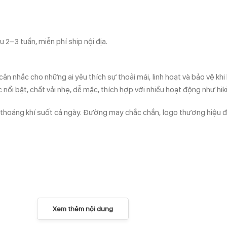
 2–3 tuần, miễn phí ship nội địa.
nhắc cho những ai yêu thích sự thoải mái, linh hoạt và bảo vệ khi h
nổi bật, chất vải nhẹ, dễ mặc, thích hợp với nhiều hoạt động như hi
 thoáng khí suốt cả ngày. Đường may chắc chắn, logo thương hiệu đư
Xem thêm nội dung
là lời khẳng định về gu thẩm mỹ của bạn. Dành cho những người thí