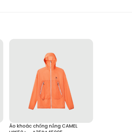
Áo khoác chống nắng CAMEL
Áo khoác chố