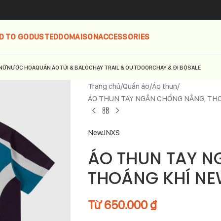
D TO GO
DUSTED
DOMAISON
ACCESSORIES
NỮ
NƯỚC HOA
QUẦN ÁO
TÚI & BALO
CHẠY TRAIL & OUTDOOR
CHẠY & ĐI BỘ
SALE
Trang chủ
Quần áo
Áo thun
ÁO THUN TAY NGẮN CHỐNG NẮNG, THO
NewJNXS
ÁO THUN TAY N
THOÁNG KHÍ NE
Từ
650.000
₫