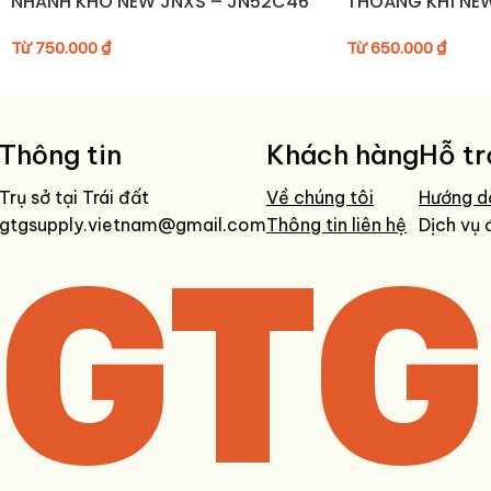
NHANH KHÔ NEW JNXS – JN52C46
THOÁNG KHÍ NE
JN52C41/JN52
Từ
750.000
₫
Từ
650.000
₫
Thông tin
Khách hàng
Hỗ tr
Trụ sở tại Trái đất
Về chúng tôi
Hướng d
gtgsupply.vietnam@gmail.com
GTG
Thông tin liên hệ
Dịch vụ 