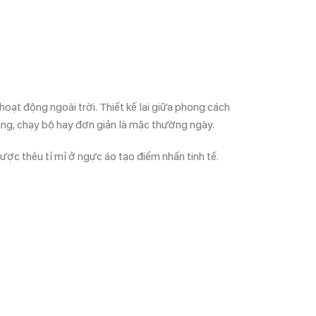
oạt động ngoài trời. Thiết kế lai giữa phong cách
king, chạy bộ hay đơn giản là mặc thường ngày.
ợc thêu tỉ mỉ ở ngực áo tạo điểm nhấn tinh tế.
ch khám phá, sống ngoài khuôn khổ, hoặc đơn