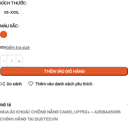
KÍCH THƯỚC
XS-XXXL
MÀU SẮC
Kiểm tra size
THÊM VÀO GIỎ HÀNG
So sánh
Thêm vào danh sách yêu thích
Mô tả
MUA ÁO KHOÁC CHỐNG NẮNG CAMEL UPF50+ – A35BA45095
CHÍNH HÃNG TẠI DUSTED.VN