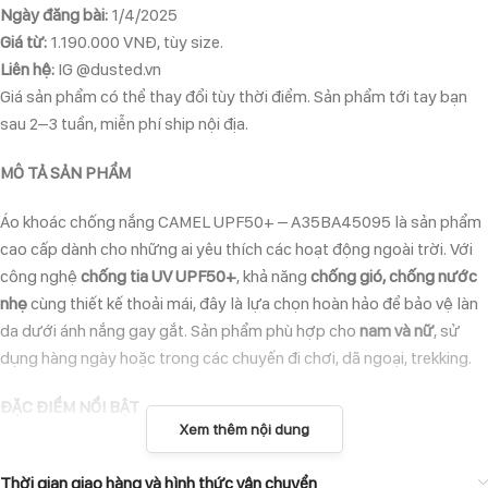
Ngày đăng bài:
1/4/2025
Giá từ:
1.190.000 VNĐ, tùy size.
Liên hệ:
IG @dusted.vn
Giá sản phẩm có thể thay đổi tùy thời điểm. Sản phẩm tới tay bạn
sau 2–3 tuần, miễn phí ship nội địa.
MÔ TẢ SẢN PHẨM
Áo khoác chống nắng CAMEL UPF50+ – A35BA45095 là sản phẩm
cao cấp dành cho những ai yêu thích các hoạt động ngoài trời. Với
công nghệ
chống tia UV UPF50+
, khả năng
chống gió, chống nước
nhẹ
cùng thiết kế thoải mái, đây là lựa chọn hoàn hảo để bảo vệ làn
da dưới ánh nắng gay gắt. Sản phẩm phù hợp cho
nam và nữ
, sử
dụng hàng ngày hoặc trong các chuyến đi chơi, dã ngoại, trekking.
ĐẶC ĐIỂM NỔI BẬT
Xem thêm nội dung
Công nghệ chống nắng UPF50+
: Bảo vệ da khỏi 98% tia UV có hại,
giúp bạn yên tâm khi ra ngoài.
Thời gian giao hàng và hình thức vận chuyển