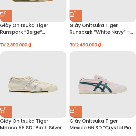
Giày Onitsuka Tiger
Giày Onitsuka Tiger
Runspark “Beige”
Runspark “White Navy” –
1183B480-200
1183B480-103
Từ
2.390.000
₫
Từ
2.490.000
₫
Giày Onitsuka Tiger
Giày Onitsuka Tiger
Mexico 66 SD “Birch Silver”
Mexico 66 SD “Crystal Pink
– 1183A592-200
Spruce Green” – 1183C517-