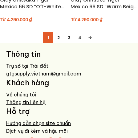
Mexico 66 SD “Off-White
Mexico 66 SD “Warm Beige
Spruce Green” – 1183A872-
Black” – 1183A872-255
121
Từ
4.290.000
₫
Từ
4.290.000
₫
1
2
3
4
→
Thông tin
Trụ sở tại Trái đất
gtgsupply.vietnam@gmail.com
Khách hàng
Về chúng tôi
Thông tin liên hệ
Hỗ trợ
Hướng dẫn chọn size chuẩn
Dịch vụ đi kèm và hậu mãi