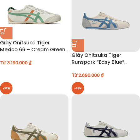
Giày Onitsuka Tiger
Mexico 66 – Cream Green
Giày Onitsuka Tiger
Orange – 1183b771-112
Runspark “Easy Blue”
Từ
3.190.000
₫
1183B480-250
Từ
2.690.000
₫
-32%
-29%