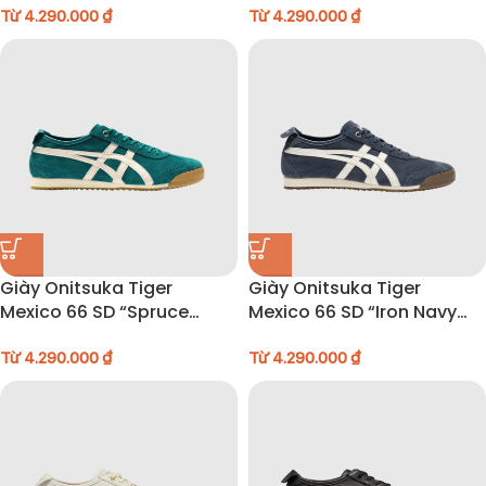
Từ
4.290.000
₫
700
Từ
4.290.000
₫
Giày Onitsuka Tiger
Giày Onitsuka Tiger
Mexico 66 SD “Spruce
Mexico 66 SD “Iron Navy
Green Mineral Beige” –
Cream” – 1183C517-400
1183C517-300
Từ
4.290.000
₫
Từ
4.290.000
₫