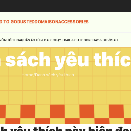
D TO GO
DUSTED
DOMAISON
ACCESSORIES
NỮ
NƯỚC HOA
QUẦN ÁO
TÚI & BALO
CHẠY TRAIL & OUTDOOR
CHẠY & ĐI BỘ
SALE
 sách yêu thí
Home
Danh sách yêu thích