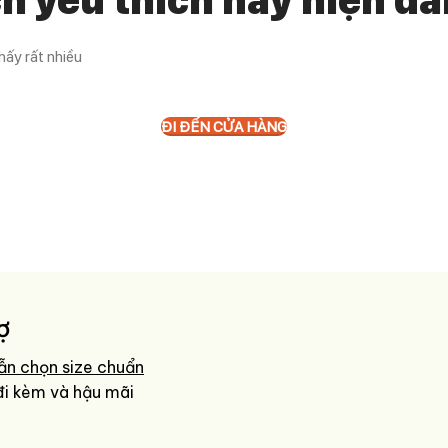
h yêu thích này hiện đa
ấy rất nhiều
ĐI ĐẾN CỬA HÀNG
ợ
ẫn chọn size chuẩn
đi kèm và hậu mãi