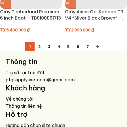
Giày Timberland Premium
Giày Asics Gel Kahana TR
6 Inch Boot – TB0100061713
V4 “Silver Black Brown” –
1203A716-020
Từ
5.490.000
₫
Từ
2.990.000
₫
1
2
3
4
5
6
7
→
Thông tin
Trụ sở tại Trái đất
gtgsupply.vietnam@gmail.com
Khách hàng
Về chúng tôi
Thông tin liên hệ
Hỗ trợ
Hướng dẫn chọn size chuẩn