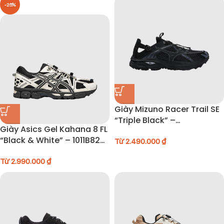
-25%
Giày Mizuno Racer Trail SE
“Triple Black” –
Giày Asics Gel Kahana 8 FL
D1GH241903
“Black & White” – 1011B828-
Từ
2.490.000
₫
001
Từ
2.990.000
₫