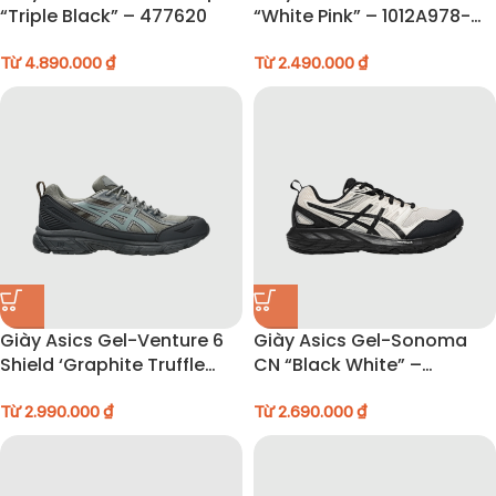
“Triple Black” – 477620
“White Pink” – 1012A978-
103
Từ
4.890.000
₫
Từ
2.490.000
₫
Giày Asics Gel-Venture 6
Giày Asics Gel-Sonoma
Shield ‘Graphite Truffle
CN “Black White” –
Grey’ – 1203A474-020
1011B852-101
Từ
2.990.000
₫
Từ
2.690.000
₫