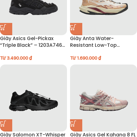
Giày Asics Gel-Pickax
Giày Anta Water-
“Triple Black” – 1203A746-
Resistant Low-Top
001
Running – 922435503-3
Từ
3.490.000
₫
Từ
1.690.000
₫
Giày Salomon XT-Whisper
Giày Asics Gel Kahana 8 FL