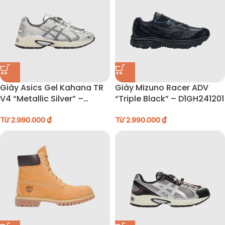
Giày Asics Gel Kahana TR
Giày Mizuno Racer ADV
V4 “Metallic Silver” –
“Triple Black” – D1GH241201
1203A497-200
Từ
2.990.000
₫
Từ
2.990.000
₫