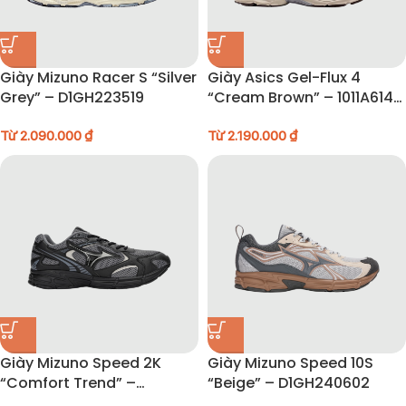
Giày Mizuno Racer S “Silver
Giày Asics Gel-Flux 4
Grey” – D1GH223519
“Cream Brown” – 1011A614-
200
Từ
2.090.000
₫
Từ
2.190.000
₫
Giày Mizuno Speed 2K
Giày Mizuno Speed 10S
“Comfort Trend” –
“Beige” – D1GH240602
D1GH222907