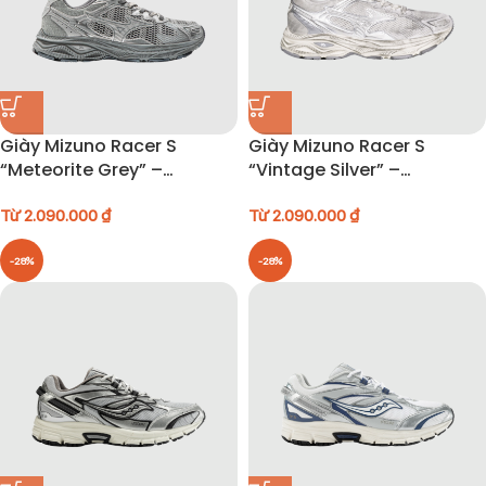
Giày Mizuno Racer S
Giày Mizuno Racer S
“Meteorite Grey” –
“Vintage Silver” –
D1GH223524
D1GH223518
Từ
2.090.000
₫
Từ
2.090.000
₫
-28%
-28%