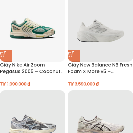
Giày Nike Air Zoom
Giày New Balance NB Fresh
Pegasus 2005 – Coconut
Foam X More v5 –
Milk Bicoastal – FZ2590-
MMORLW5
100
Từ
1.990.000
₫
Từ
3.590.000
₫