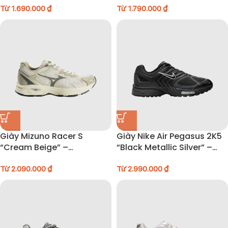
Từ
1.690.000
₫
Từ
1.790.000
₫
Giày Mizuno Racer S
Giày Nike Air Pegasus 2K5
“Cream Beige” –
“Black Metallic Silver” –
D1GH223515
HV1792-001
Từ
2.090.000
₫
Từ
2.990.000
₫