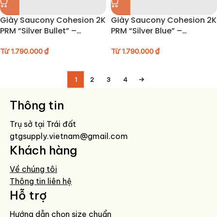
Giày Saucony Cohesion 2K
Giày Saucony Cohesion 2K
PRM “Silver Bullet” –
PRM “Silver Blue” –
S79019-1
S79073-2
Từ
1.790.000
₫
Từ
1.790.000
₫
1
2
3
4
→
Thông tin
Trụ sở tại Trái đất
gtgsupply.vietnam@gmail.com
Khách hàng
Về chúng tôi
Thông tin liên hệ
Hỗ trợ
Hướng dẫn chọn size chuẩn