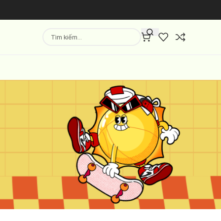
Hiển thị
9
12
18
24