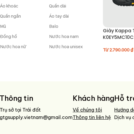
Áo khoác
Quần dài
Quần ngắn
Áo tay dài
Mũ
Balo
Giày Kappa T
Đồng hồ
Nước hoa nam
K0EY5MC10C
Nước hoa nữ
Nước hoa unisex
Từ
2.790.000
₫
Thông tin
Khách hàng
Hỗ tr
Trụ sở tại Trái đất
Về chúng tôi
Hướng d
gtgsupply.vietnam@gmail.com
Thông tin liên hệ
Dịch vụ 