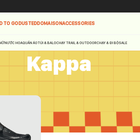
D TO GO
DUSTED
DOMAISON
ACCESSORIES
NỮ
NƯỚC HOA
QUẦN ÁO
TÚI & BALO
CHẠY TRAIL & OUTDOOR
CHẠY & ĐI BỘ
SALE
Kappa
pa