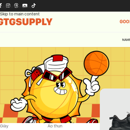
Skip to navigation
Skip to main content
GOO
NAM
THƯƠNG HIỆU
Trang chủ
Kap
Kappa
1
NHÓM SẢN PHẨM
Giày
Áo thun