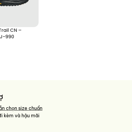
rail CN –
J-990
ợ
ẫn chọn size chuẩn
đi kèm và hậu mãi