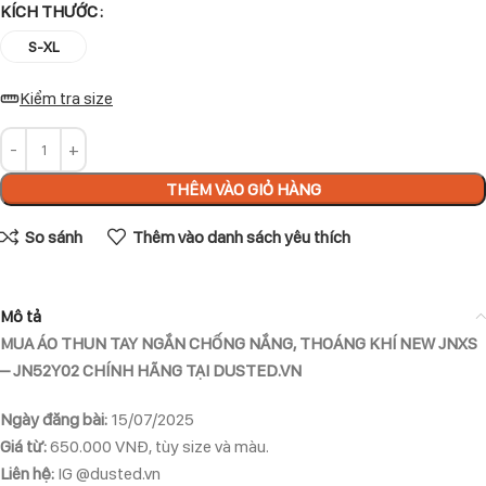
KÍCH THƯỚC
S-XL
Kiểm tra size
THÊM VÀO GIỎ HÀNG
So sánh
Thêm vào danh sách yêu thích
Mô tả
MUA ÁO THUN TAY NGẮN CHỐNG NẮNG, THOÁNG KHÍ NEW JNXS
– JN52Y02 CHÍNH HÃNG TẠI DUSTED.VN
Ngày đăng bài:
15/07/2025
Giá từ:
650.000 VNĐ, tùy size và màu.
Liên hệ:
IG @dusted.vn