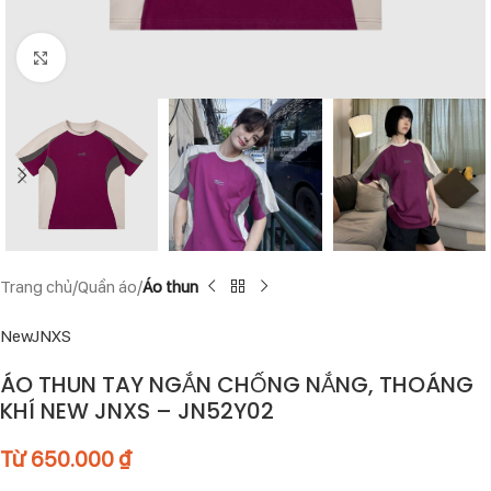
Click to enlarge
Trang chủ
Quần áo
Áo thun
NewJNXS
ÁO THUN TAY NGẮN CHỐNG NẮNG, THOÁNG
KHÍ NEW JNXS – JN52Y02
Từ
650.000
₫