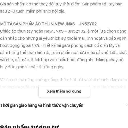
Giá sản phẩm có thể thay đổi tùy thời điểm. Sản phẩm tới tay bạn
sau 2–3 tuần, miễn phí ship nội địa.
MÔ TẢ SẢN PHẨM ÁO THUN NEW JNXS – JN52Y02
Chiếc áo thun tay ngắn New JNXS – JN52Y02 là một lựa chọn đáng
cân nhắc cho những ai yêu thích sự thoải mái, linh hoạt và bảo vệ khi
hoạt động ngoài trời. Thiết kế lai giữa phong cách cổ điển Mỹ và
cảm hứng thể thao hiện đại, sản phẩm sở hữu màu sắc nổi bật, chất
vải nhẹ, dễ mặc, thích hợp với nhiều hoạt động như hiking, chạy bộ
hay đơn giản là mặc thường ngày.
Vải áo có khả năng chống nắng, thấm hút tốt và khô nhanh, đảm bảo
thoáng khí suốt cả ngày. Đường may chắc chắn, logo thương hiệu
Xem thêm nội dung
được thêu tỉ mỉ ở ngực áo tạo điểm nhấn tinh tế.
Thời gian giao hàng và hình thức vận chuyển
ĐẶC ĐIỂM NỔI BẬT
Vải cotton pha polyester giúp nhanh khô, hạn chế bám mồ hôi.
Sản phẩm tương tự
Thiết kế unisex, dáng rộng thoải mái, dễ phối đồ.