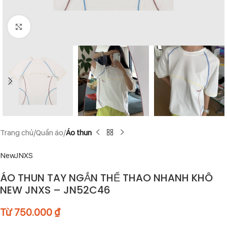
Click to enlarge
Trang chủ
Quần áo
Áo thun
NewJNXS
ÁO THUN TAY NGẮN THỂ THAO NHANH KHÔ
NEW JNXS – JN52C46
Từ
750.000
₫