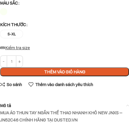
MÀU SẮC
KÍCH THƯỚC
S-XL
Kiểm tra size
THÊM VÀO GIỎ HÀNG
So sánh
Thêm vào danh sách yêu thích
Mô tả
MUA ÁO THUN TAY NGẮN THỂ THAO NHANH KHÔ NEW JNXS –
JN52C46 CHÍNH HÃNG TẠI DUSTED.VN