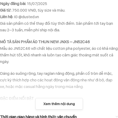
Ngày đăng bài:
15/07/2025
Giá từ:
750.000 VNĐ, tùy size và màu.
Liên hệ:
IG @dusted.vn
Giá sản phẩm có thể thay đổi tùy thời điểm. Sản phẩm tới tay bạn
sau 2–3 tuần, miễn phí ship nội địa.
MÔ TẢ SẢN PHẨM ÁO THUN NEW JNXS – JN52C46
Mẫu áo JN52C46 với chất liệu cotton pha polyester, áo có khả năng
thấm hút tốt, khô nhanh và luôn tạo cảm giác thoáng mát suốt cả
ngày.
Dáng áo suông rộng, tay raglan năng động, phần cổ tròn dễ mặc,
cực kỳ thích hợp cho các hoạt động vận động nhẹ như đi bộ, đạp
xe, hoặc mặc casual hằng ngày trong mùa nắng.
ĐẶC ĐIỂM NỔI BẬT
Xem thêm nội dung
Chất liệu cotton 59.7% + polyester 40.3%: mềm nhẹ, nhanh khô,
thoáng khí.
Thời gian giao hàng và hình thức vận chuyển