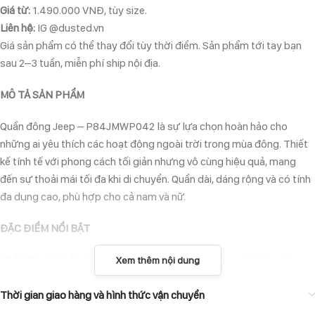
Giá từ:
1.490.000 VNĐ, tùy size.
Liên hệ:
IG @dusted.vn
Giá sản phẩm có thể thay đổi tùy thời điểm. Sản phẩm tới tay bạn
sau 2–3 tuần, miễn phí ship nội địa.
MÔ TẢ SẢN PHẨM
Quần đông Jeep – P84JMWP042 là sự lựa chọn hoàn hảo cho
những ai yêu thích các hoạt động ngoài trời trong mùa đông. Thiết
kế tính tế với phong cách tối giản nhưng vô cùng hiệu quả, mang
đến sự thoải mái tối đa khi di chuyển. Quần dài, dáng rộng và có tính
đa dụng cao, phù hợp cho cả nam và nữ.
ĐẶC ĐIỂM NỔI BẬT
Chất liệu cao cấp
: Lớp vỏ ngoài làm từ 100% nylon phủ PU, giúp
Xem thêm nội dung
chống nước và chắn gió tối đa.
Lớp lót 100% polyester
Thời gian giao hàng và hình thức vận chuyển
: Mang đến sự mềm mại, thông thoáng, giữ
nhiệt hiệu quả.