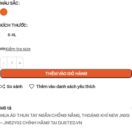
MÀU SẮC
KÍCH THƯỚC
S-XL
Kiểm tra size
THÊM VÀO GIỎ HÀNG
So sánh
Thêm vào danh sách yêu thích
Mô tả
MUA ÁO THUN TAY NGẮN CHỐNG NẮNG, THOÁNG KHÍ NEW JNXS
– JN52Y02 CHÍNH HÃNG TẠI DUSTED.VN