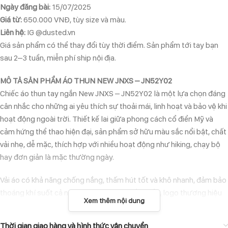
Ngày đăng bài:
15/07/2025
Giá từ:
650.000 VNĐ, tùy size và màu.
Liên hệ:
IG @dusted.vn
Giá sản phẩm có thể thay đổi tùy thời điểm. Sản phẩm tới tay bạn
sau 2–3 tuần, miễn phí ship nội địa.
MÔ TẢ SẢN PHẨM ÁO THUN NEW JNXS – JN52Y02
Chiếc áo thun tay ngắn New JNXS – JN52Y02 là một lựa chọn đáng
cân nhắc cho những ai yêu thích sự thoải mái, linh hoạt và bảo vệ khi
hoạt động ngoài trời. Thiết kế lai giữa phong cách cổ điển Mỹ và
cảm hứng thể thao hiện đại, sản phẩm sở hữu màu sắc nổi bật, chất
vải nhẹ, dễ mặc, thích hợp với nhiều hoạt động như hiking, chạy bộ
hay đơn giản là mặc thường ngày.
Vải áo có khả năng chống nắng, thấm hút tốt và khô nhanh, đảm bảo
thoáng khí suốt cả ngày. Đường may chắc chắn, logo thương hiệu
Xem thêm nội dung
được thêu tỉ mỉ ở ngực áo tạo điểm nhấn tinh tế.
Thời gian giao hàng và hình thức vận chuyển