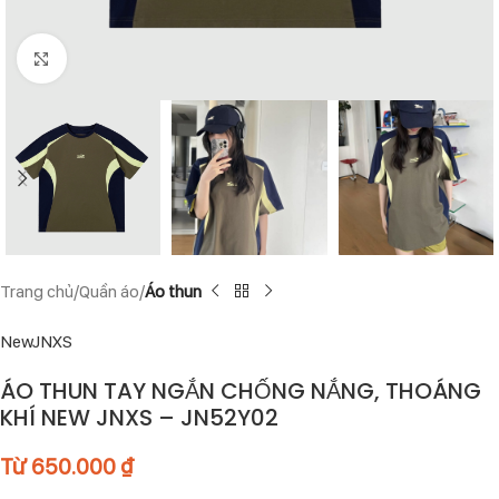
Click to enlarge
Trang chủ
Quần áo
Áo thun
NewJNXS
ÁO THUN TAY NGẮN CHỐNG NẮNG, THOÁNG
KHÍ NEW JNXS – JN52Y02
Từ
650.000
₫