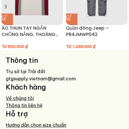
Không sử dụng thuốc tẩy.
Lộn trái trước khi giặt để bảo vệ bề mặt vải.
Phơi nơi thoáng mát, ủi ở nhiệt độ thấp.
ÁO THUN TAY NGẮN
Quần đông Jeep –
CHỐNG NẮNG, THOÁNG
P84JMWP042
KHÍ NEW JNXS –
JN52C41/JN52C42
Từ
650.000
₫
Từ
1.490.000
₫
Thông tin
Trụ sở tại Trái đất
gtgsupply.vietnam@gmail.com
Khách hàng
Về chúng tôi
Thông tin liên hệ
Hỗ trợ
Hướng dẫn chọn size chuẩn