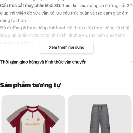
Cấu trúc cắt may phân khối 3D:
Thiết kế chia mảng và đường cắt 3D
giúp cải thiện độ vừa vặn, tối ưu cấu trúc quần và tạo cảm giác ôm
dáng tốt hơn.
Độ rủ động & form dáng linh hoạt:
Kết hợp giữa form dáng và chất
liệu giúp quần có độ rủ tự nhiên khi di chuyển, tạo cảm giác mềm
mại và năng động.
Xem thêm nội dung
Dáng quần cong hơi loe rộng:
Từ dưới gối trở xuống quần mở rộng
tự nhiên, giúp che khuyết điểm chân, tôn dáng và tạo tổng thể phom
Thời gian giao hàng và hình thức vận chuyển
rộng thoải mái, mang phong cách relaxed silhouette.
THÔNG TIN CHẤT LIỆU
Sản phẩm tương tự
Vải có độ bền cao, chống mài mòn tốt, đồng thời vẫn giữ được độ
mềm dẻo và đàn hồi, giúp người mặc vận động thoải mái, không bị
gò bó.
88% Nylon + 12% Spandex/Elastane
HƯỚNG DẪN BẢO QUẢN
Giặt máy ở chế độ nhẹ hoặc giặt tay với nước lạnh.