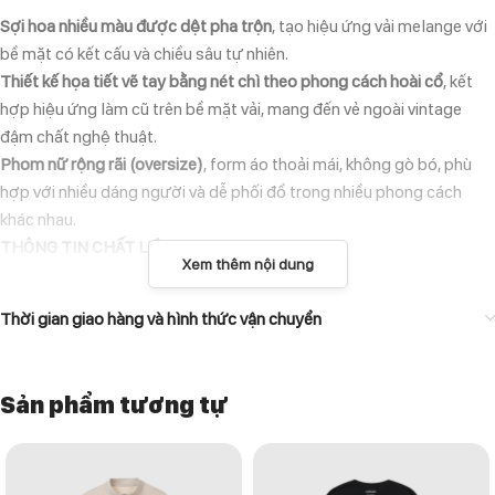
Sợi hoa nhiều màu được dệt pha trộn
, tạo hiệu ứng vải melange với
bề mặt có kết cấu và chiều sâu tự nhiên.
Thiết kế họa tiết vẽ tay bằng nét chì theo phong cách hoài cổ
, kết
hợp hiệu ứng làm cũ trên bề mặt vải, mang đến vẻ ngoài vintage
đậm chất nghệ thuật.
Phom nữ rộng rãi (oversize)
, form áo thoải mái, không gò bó, phù
hợp với nhiều dáng người và dễ phối đồ trong nhiều phong cách
khác nhau.
THÔNG TIN CHẤT LIỆU
Xem thêm nội dung
Chất liệu 100% cotton – bề mặt vải mang nét vintage tự nhiên
.
Thời gian giao hàng và hình thức vận chuyển
Bề mặt vải mềm mại, mịn tay và dễ chịu khi tiếp xúc với da.
HƯỚNG DẪN BẢO QUẢN
Sản phẩm tương tự
Giặt máy ở chế độ nhẹ hoặc giặt tay với nước lạnh.
Không sử dụng thuốc tẩy.