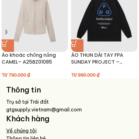
Lộn trái áo trước khi giặt để bảo vệ bề mặt vải.
Phơi nơi thoáng mát, ủi ở nhiệt độ thấp.
Áo khoác chống nắng
ÁO THUN DÀI TAY FPA
CAMEL– A25BZ01085
SUNDAY PROJECT –
FPA252661
Từ
790.000
₫
Từ
990.000
₫
Thông tin
Trụ sở tại Trái đất
gtgsupply.vietnam@gmail.com
Khách hàng
Về chúng tôi
Thông tin liên hệ