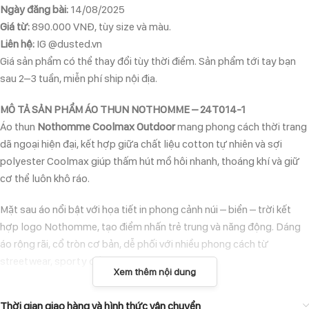
Ngày đăng bài:
14/08/2025
Giá từ:
890.000 VNĐ, tùy size và màu.
Liên hệ:
IG @dusted.vn
Giá sản phẩm có thể thay đổi tùy thời điểm. Sản phẩm tới tay bạn
sau 2–3 tuần, miễn phí ship nội địa.
MÔ TẢ SẢN PHẨM ÁO THUN NOTHOMME – 24T014-1
Áo thun
Nothomme Coolmax Outdoor
mang phong cách thời trang
dã ngoại hiện đại, kết hợp giữa chất liệu cotton tự nhiên và sợi
polyester Coolmax giúp thấm hút mồ hôi nhanh, thoáng khí và giữ
cơ thể luôn khô ráo.
Mặt sau áo nổi bật với họa tiết in phong cảnh núi – biển – trời kết
hợp logo Nothomme, tạo điểm nhấn trẻ trung và năng động. Dáng
áo rộng rãi, cổ tròn cơ bản, dễ phối với nhiều phong cách từ
streetwear, sporty đến casual.
Xem thêm nội dung
ĐẶC ĐIỂM NỔI BẬT
Thời gian giao hàng và hình thức vận chuyển