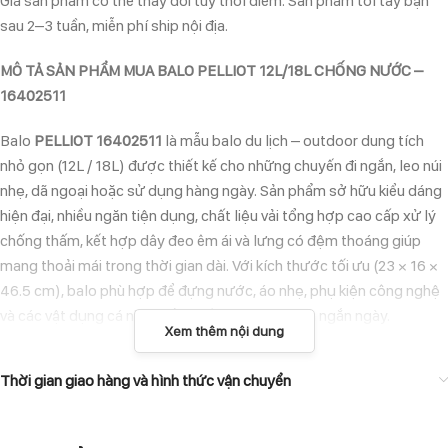
Giá sản phẩm có thể thay đổi tùy thời điểm. Sản phẩm tới tay bạn
sau 2–3 tuần, miễn phí ship nội địa.
MÔ TẢ SẢN PHẨM MUA BALO PELLIOT 12L/18L CHỐNG NƯỚC –
16402511
Balo
PELLIOT 16402511
là mẫu balo du lịch – outdoor dung tích
nhỏ gọn (12L / 18L) được thiết kế cho những chuyến đi ngắn, leo núi
nhẹ, dã ngoại hoặc sử dụng hàng ngày. Sản phẩm sở hữu kiểu dáng
hiện đại, nhiều ngăn tiện dụng, chất liệu vải tổng hợp cao cấp xử lý
chống thấm, kết hợp dây đeo êm ái và lưng có đệm thoáng giúp
mang thoải mái trong thời gian dài. Với kích thước tối ưu (23 × 16 ×
46.5 cm), balo phù hợp để đựng nước, áo nhẹ, phụ kiện công nghệ
và các vật dụng cá nhân cần thiết cho hành trình ngắn ngày.
Xem thêm nội dung
ĐẶC ĐIỂM NỔI BẬT
Thời gian giao hàng và hình thức vận chuyển
Chống nước nhẹ:
Vải được xử lý chống thấm, bảo vệ đồ dùng khỏi
mưa nhỏ và ẩm ướt.