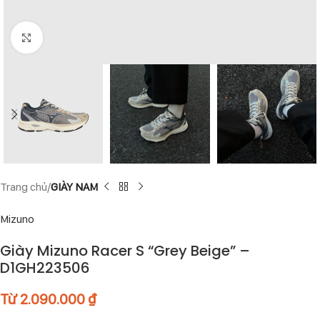
Click to enlarge
Trang chủ
GIÀY NAM
Mizuno
Giày Mizuno Racer S “Grey Beige” –
D1GH223506
Từ
2.090.000
₫