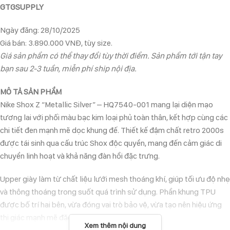
GTGSUPPLY
Ngày đăng: 28/10/2025
Giá bán: 3.890.000 VNĐ, tùy size.
Giá sản phẩm có thể thay đổi tùy thời điểm. Sản phẩm tới tận tay
bạn sau 2-3 tuần, miễn phí ship nội địa.
MÔ TẢ SẢN PHẨM
Nike Shox Z “Metallic Silver” – HQ7540-001 mang lại diện mạo
tương lai với phối màu bạc kim loại phủ toàn thân, kết hợp cùng các
chi tiết đen mạnh mẽ dọc khung đế. Thiết kế đậm chất retro 2000s
được tái sinh qua cấu trúc Shox độc quyền, mang đến cảm giác di
chuyển linh hoạt và khả năng đàn hồi đặc trưng.
Upper giày làm từ chất liệu lưới mesh thoáng khí, giúp tối ưu độ nhẹ
và thông thoáng trong suốt quá trình sử dụng. Phần khung TPU
được bố trí hai bên, vừa đóng vai trò bảo vệ, vừa tạo nên hiệu ứng
thị giác mạnh mẽ đặc trưng của dòng Shox Z.
Xem thêm nội dung