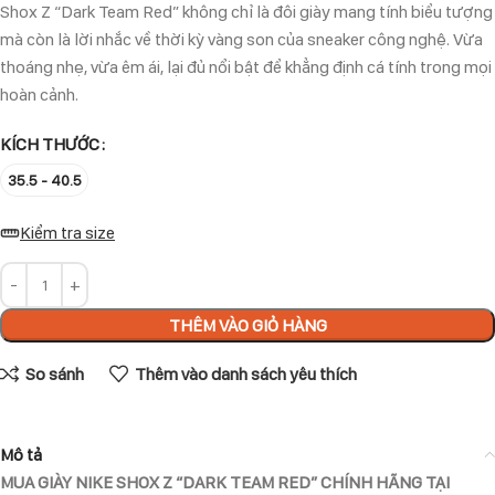
Shox Z “Dark Team Red” không chỉ là đôi giày mang tính biểu tượng
mà còn là lời nhắc về thời kỳ vàng son của sneaker công nghệ. Vừa
thoáng nhẹ, vừa êm ái, lại đủ nổi bật để khẳng định cá tính trong mọi
hoàn cảnh.
KÍCH THƯỚC
35.5 - 40.5
Kiểm tra size
THÊM VÀO GIỎ HÀNG
So sánh
Thêm vào danh sách yêu thích
Mô tả
MUA GIÀY NIKE SHOX Z “DARK TEAM RED” CHÍNH HÃNG TẠI