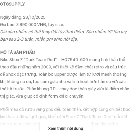
GTGSUPPLY
Ngày đăng: 28/10/2025
Giá bán: 3.890.000 VNĐ, tùy size.
Giá sản phẩm có thể thay đổi tùy thời điểm. Sản phẩm tới tận tay
bạn sau 2-3 tuần, miễn phí ship nội địa.
MÔ TẢ SẢN PHẨM
Nike Shox Z “Dark Team Red” – HQ7540-600 mang tinh thần thể
thao đầu những năm 2000, với thiết kế đậm chất retro và cấu trúc
đế Shox đặc trưng. Toàn bộ upper được làm từ lưới mesh thoáng
khí, không có da, tạo cảm giác nhẹ và linh hoạt hơn hẳn so với các
thế hệ trước. Phần khung TPU chạy dọc thân giày vừa là điểm nhấn
thị giác, vừa giúp cố định form khi di chuyển.
Phối màu đỏ rượu vang phủ đều toàn thân, kết hợp cùng chi tiết bạc
kim loại ở đế và gót giày, khiến đôi Shox Z “Dark Team Red” nổi bật
theo phong cách thể thao hiện đại. Đây là phiên bản dành cho
Xem thêm nội dung