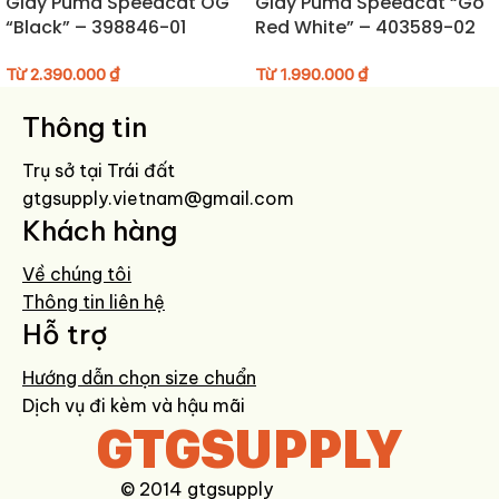
Giày Puma Speedcat OG
Giày Puma Speedcat “Go
một đôi sneaker mạnh mẽ nhưng dễ phối.
“Black” – 398846-01
Red White” – 403589-02
HƯỚNG DẪN BẢO QUẢN GIÀY
Từ
2.390.000
₫
Từ
1.990.000
₫
Vệ sinh bằng khăn ẩm hoặc bàn chải mềm sau khi sử dụng.
Thông tin
Không giặt máy, không phơi trực tiếp dưới nắng gắt.
Bảo quản nơi thoáng khí, tránh ẩm mốc để giữ độ bền lớp mesh và
Trụ sở tại Trái đất
đế
gtgsupply.vietnam@gmail.com
Khách hàng
Về chúng tôi
Thông tin liên hệ
Hỗ trợ
Hướng dẫn chọn size chuẩn
Dịch vụ đi kèm và hậu mãi
GTGSUPPLY
© 2014 gtgsupply