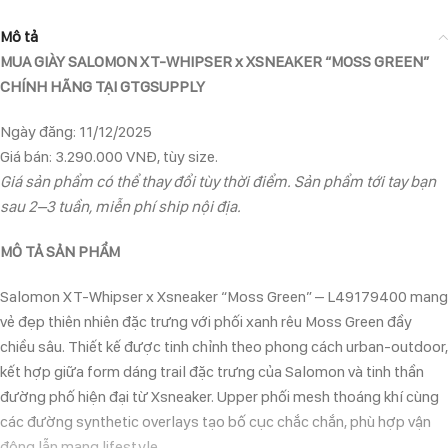
Mô tả
MUA GIÀY SALOMON XT-WHIPSER x XSNEAKER “MOSS GREEN”
CHÍNH HÃNG TẠI GTGSUPPLY
Ngày đăng: 11/12/2025
Giá bán: 3.290.000 VNĐ, tùy size.
Giá sản phẩm có thể thay đổi tùy thời điểm. Sản phẩm tới tay bạn
sau 2–3 tuần, miễn phí ship nội địa.
MÔ TẢ SẢN PHẨM
Salomon XT-Whipser x Xsneaker “Moss Green” – L49179400 mang
vẻ đẹp thiên nhiên đặc trưng với phối xanh rêu Moss Green đầy
chiều sâu. Thiết kế được tinh chỉnh theo phong cách urban-outdoor,
kết hợp giữa form dáng trail đặc trưng của Salomon và tinh thần
đường phố hiện đại từ Xsneaker. Upper phối mesh thoáng khí cùng
các đường synthetic overlays tạo bố cục chắc chắn, phù hợp vận
động lẫn mang lifestyle.