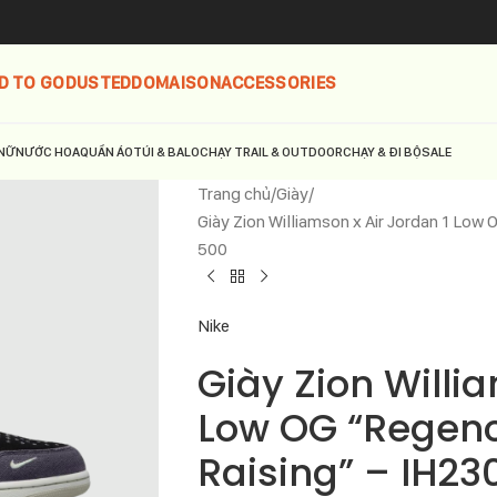
D TO GO
DUSTED
DOMAISON
ACCESSORIES
NỮ
NƯỚC HOA
QUẦN ÁO
TÚI & BALO
CHẠY TRAIL & OUTDOOR
CHẠY & ĐI BỘ
SALE
Trang chủ
Giày
Giày Zion Williamson x Air Jordan 1 Low
500
Nike
Giày Zion Willi
Low OG “Regenc
Raising” – IH2