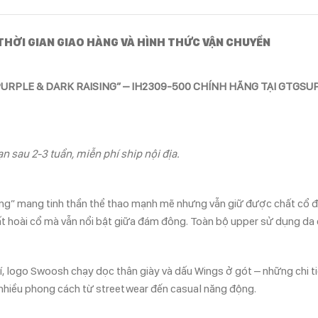
THỜI GIAN GIAO HÀNG VÀ HÌNH THỨC VẬN CHUYỂN
PURPLE & DARK RAISING” – IH2309-500 CHÍNH HÃNG TẠI GTGSU
n sau 2-3 tuần, miễn phí ship nội địa.
ing” mang tinh thần thể thao mạnh mẽ nhưng vẫn giữ được chất cổ đ
t hoài cổ mà vẫn nổi bật giữa đám đông. Toàn bộ upper sử dụng da 
, logo Swoosh chạy dọc thân giày và dấu Wings ở gót – những chi ti
nhiều phong cách từ streetwear đến casual năng động.