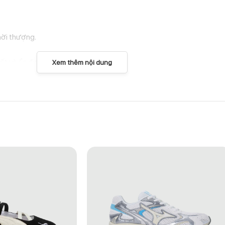
hời thượng.
ốt và ổn định.
Xem thêm nội dung
 di chuyển hàng ngày.
EGENCY PURPLE & DARK RAISING”
h mẽ và cá tính. Đôi giày không chỉ là một phần của di sản Jordan mà