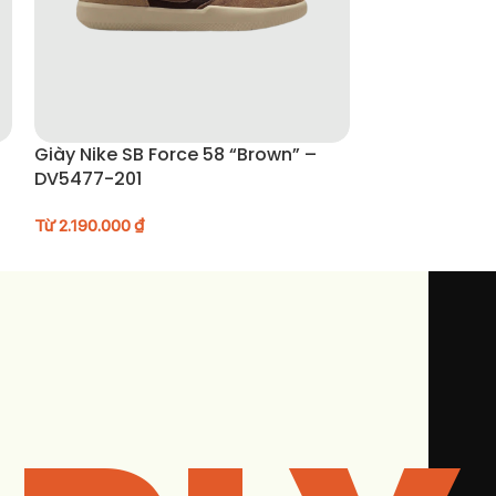
Giày Nike SB Force 58 “Brown” –
Giày Mizuno F
DV5477-201
D1GH251910
Từ
2.190.000
₫
Từ
2.690.000
₫