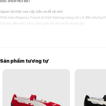
ĐẶC ĐIỂM NỔI BẬT
Upper da thật cao cấp, bền và dễ vệ sinh.
Phối màu Regency Purple & Dark Raising mang nét cổ điển nhưng t
Cổ giày đệm êm, tăng cảm giác thoải mái khi mang lâu.
Đế cao su với họa tiết vòng tròn đặc trưng của dòng Jordan 1, bám t
Form giày low-cut dễ phối đồ, phù hợp cho cả đi chơi, làm việc hoặc
LÝ DO NÊN CHỌN ZION WILLIAMSON X AIR JORDAN 1 LOW OG “R
Một thiết kế tôn vinh tinh thần của Zion Williamson – trẻ trung, mạn
sự cân bằng giữa phong cách và hiệu năng.
Sản phẩm tương tự
HƯỚNG DẪN BẢO QUẢN GIÀY
Dùng khăn mềm lau nhẹ bề mặt sau khi sử dụng.
Tránh để giày tiếp xúc trực tiếp với nước hoặc ánh nắng gắt.
Khi không sử dụng, để giày ở nơi thoáng mát, khô ráo.