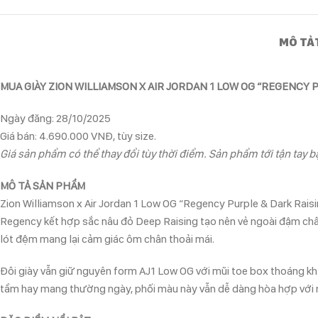
MÔ TẢ
MUA GIÀY ZION WILLIAMSON X AIR JORDAN 1 LOW OG “REGENCY 
Ngày đăng: 28/10/2025
Giá bán: 4.690.000 VNĐ, tùy size.
Giá sản phẩm có thể thay đổi tùy thời điểm. Sản phẩm tới tận tay bạ
MÔ TẢ SẢN PHẨM
Zion Williamson x Air Jordan 1 Low OG “Regency Purple & Dark Rais
Regency kết hợp sắc nâu đỏ Deep Raising tạo nên vẻ ngoài đậm chấ
lót đệm mang lại cảm giác ôm chân thoải mái.
Đôi giày vẫn giữ nguyên form AJ1 Low OG với mũi toe box thoáng khí
tầm hay mang thường ngày, phối màu này vẫn dễ dàng hòa hợp với 