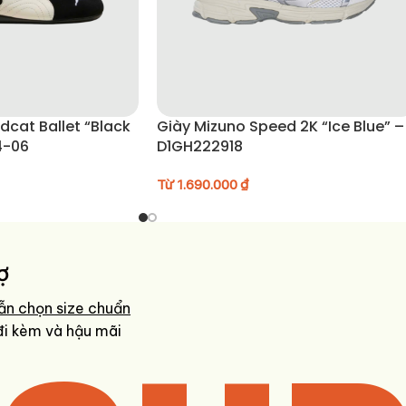
 Ballet “Black
Giày Mizuno Speed 2K “Ice Blue” –
4-06
D1GH222918
Từ
1.690.000
₫
ợ
ẫn chọn size chuẩn
đi kèm và hậu mãi