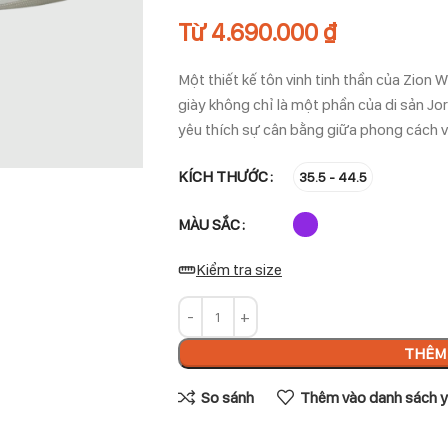
Từ
4.690.000
₫
Một thiết kế tôn vinh tinh thần của Zion W
giày không chỉ là một phần của di sản J
yêu thích sự cân bằng giữa phong cách v
KÍCH THƯỚC
35.5 - 44.5
MÀU SẮC
Kiểm tra size
THÊM 
So sánh
Thêm vào danh sách y