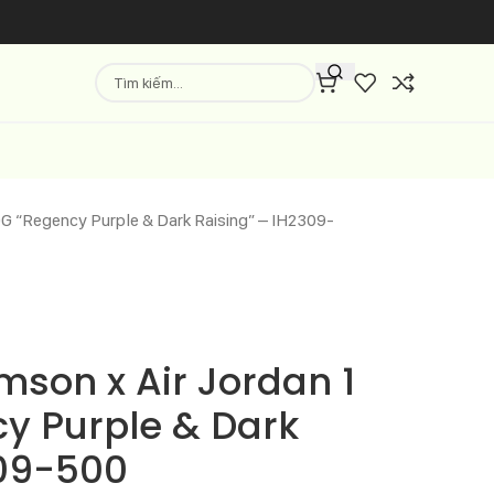
 OG “Regency Purple & Dark Raising” – IH2309-
amson x Air Jordan 1
y Purple & Dark
309-500