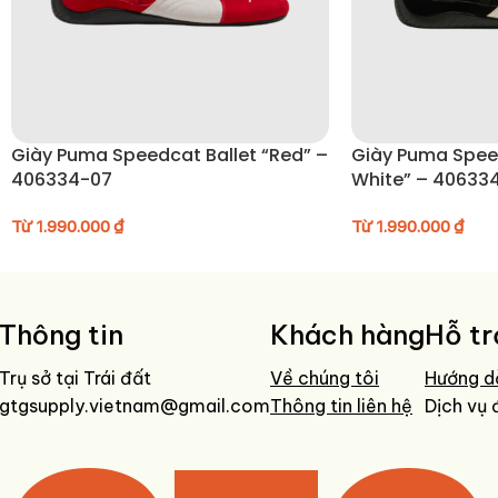
Giày Puma Speedcat Ballet “Red” –
Giày Puma Speedcat
406334-07
White” – 40633
Từ
1.990.000
₫
Từ
1.990.000
₫
Thông tin
Khách hàng
Hỗ tr
Trụ sở tại Trái đất
Về chúng tôi
Hướng d
gtgsupply.vietnam@gmail.com
Thông tin liên hệ
Dịch vụ 