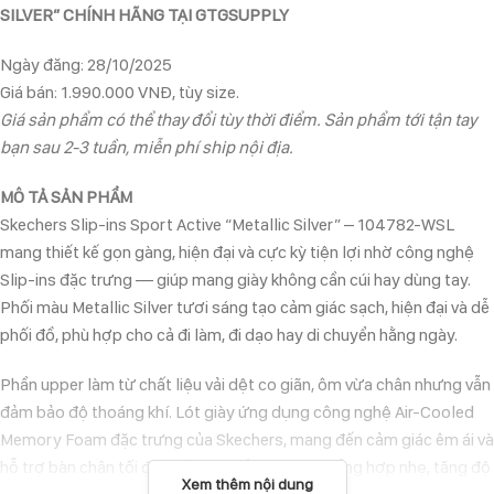
SILVER” CHÍNH HÃNG TẠI GTGSUPPLY
Ngày đăng: 28/10/2025
Giá bán: 1.990.000 VNĐ, tùy size.
Giá sản phẩm có thể thay đổi tùy thời điểm. Sản phẩm tới tận tay
bạn sau 2-3 tuần, miễn phí ship nội địa.
MÔ TẢ SẢN PHẨM
Skechers Slip-ins Sport Active “Metallic Silver” – 104782-WSL
mang thiết kế gọn gàng, hiện đại và cực kỳ tiện lợi nhờ công nghệ
Slip-ins đặc trưng — giúp mang giày không cần cúi hay dùng tay.
Phối màu Metallic Silver tươi sáng tạo cảm giác sạch, hiện đại và dễ
phối đồ, phù hợp cho cả đi làm, đi dạo hay di chuyển hằng ngày.
Phần upper làm từ chất liệu vải dệt co giãn, ôm vừa chân nhưng vẫn
đảm bảo độ thoáng khí. Lót giày ứng dụng công nghệ Air-Cooled
Memory Foam đặc trưng của Skechers, mang đến cảm giác êm ái và
hỗ trợ bàn chân tối đa. Đế ngoài bằng cao su tổng hợp nhẹ, tăng độ
Xem thêm nội dung