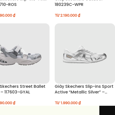
0710-ROS
180239C-WPR
290.000
₫
Từ
2.190.000
₫
Skechers Street Ballet
Giày Skechers Slip-ins Sport
 – 117603-GYAL
Active “Metallic Silver” –
104782-WSL
990.000
₫
Từ
1.990.000
₫