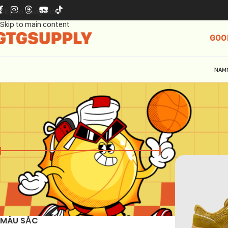
Skip to navigation
Skip to main content
GOO
NAM
GIÁ
Trang chủ
Skec
Giá:
790.000 ₫
—
2.290.000 ₫
LỌC
MÀU SẮC