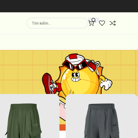
Hiển thị
9
12
18
24