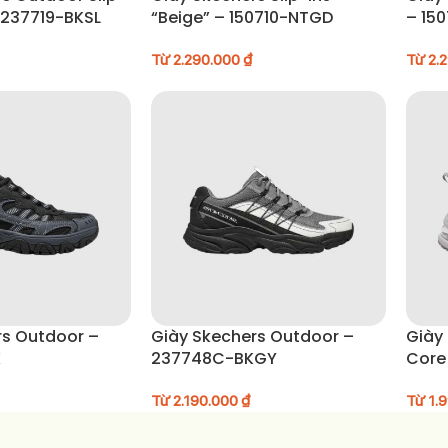
– 237719-BKSL
“Beige” – 150710-NTGD
– 15
Từ
2.290.000
₫
Từ
2.
rs Outdoor –
Giày Skechers Outdoor –
Giày 
K
237748C-BKGY
Core
Từ
2.190.000
₫
Từ
1.