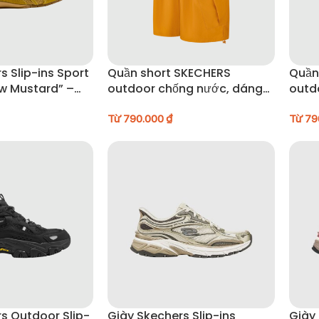
s Slip-ins Sport
Quần short SKECHERS
Quần
ow Mustard” –
outdoor chống nước, dáng
outd
T
rộng – P225M074-04YJ
rộng
Từ
790.000
₫
Từ
79
s Outdoor Slip-
Giày Skechers Slip-ins
Giày 