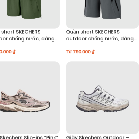
 short SKECHERS
Quần short SKECHERS
oor chống nước, dáng
outdoor chống nước, dáng
 – P225M074-04YJ
rộng – P225M074-04YJ
0.000
₫
Từ
790.000
₫
Skechers Slip-ins “Pink”
Giày Skechers Outdoor –