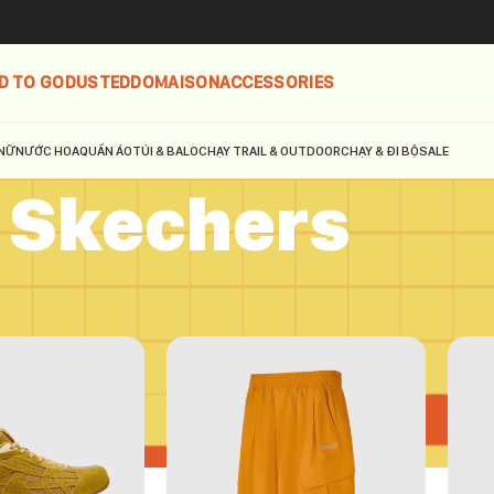
D TO GO
DUSTED
DOMAISON
ACCESSORIES
NỮ
NƯỚC HOA
QUẦN ÁO
TÚI & BALO
CHẠY TRAIL & OUTDOOR
CHẠY & ĐI BỘ
SALE
Skechers
hers