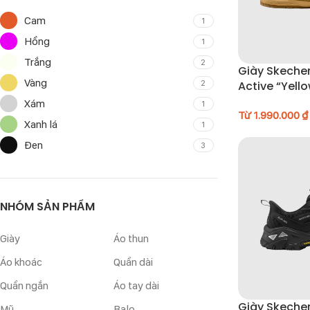
Cam
1
Hồng
1
Trắng
2
Giày Skecher
Vàng
2
Active “Yell
104783-MUS
Xám
1
Từ
1.990.000
₫
Xanh lá
1
Đen
3
NHÓM SẢN PHẨM
Giày
Áo thun
Áo khoác
Quần dài
Quần ngắn
Áo tay dài
Giày Skecher
Mũ
Balo