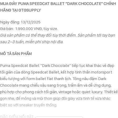
MUA GIÀY PUMA SPEEDCAT BALLET “DARK CHOCOLATE” CHÍNH
HÃNG TẠI GTGSUPPLY
Ngày đăng: 13/12/2025
Giá bán: 1.990.000 VNĐ, tùy size.
Giá sản phẩm có thể thay đổi tùy thời điểm. Sản phẩm tới tay bạn
sau 2–3 tuần, miễn phí ship nội địa.
MÔ TẢ SẢN PHẨM
Puma Speedcat Ballet “Dark Chocolate” tiếp tục khai thác vẻ đẹp
tối giản của dòng Speedcat Ballet, kết hợp tinh thần motorsport
biểu tượng với form ballet flat thanh lịch. Tông nâu đậm Dark
Chocolate mang chiều sâu sang trọng, trầm ấm và dễ ứng dụng,
phù hợp cho phong cách tối giản, vintage hoặc quiet luxury. Thiết kế
gọn nhẹ, đế mỏng và mũi thon giúp đôi giày vừa tinh tế vừa khác
biệt so với sneaker truyền thống.
ĐẶC ĐIỂM NỔI BẬT