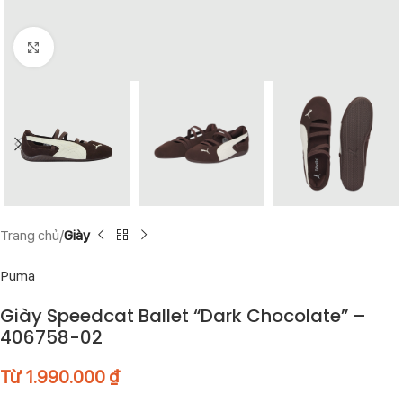
Click to enlarge
Trang chủ
Giày
Puma
Giày Speedcat Ballet “Dark Chocolate” –
406758-02
Từ
1.990.000
₫