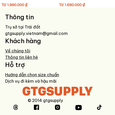
HƯỚNG DẪN BẢO QUẢN GIÀY
Từ
1.990.000
₫
Từ
1.690.000
₫
Lau bề mặt bằng khăn mềm hơi ẩm sau khi sử dụng.
Thông tin
Không giặt máy, tránh ngâm nước.
Hạn chế phơi nắng trực tiếp để giữ màu da bền đẹp.
Trụ sở tại Trái đất
Bảo quản nơi khô ráo, có thể dùng túi hút ẩm.
gtgsupply.vietnam@gmail.com
Khách hàng
Về chúng tôi
Thông tin liên hệ
Hỗ trợ
Hướng dẫn chọn size chuẩn
Dịch vụ đi kèm và hậu mãi
GTGSUPPLY
© 2014 gtgsupply