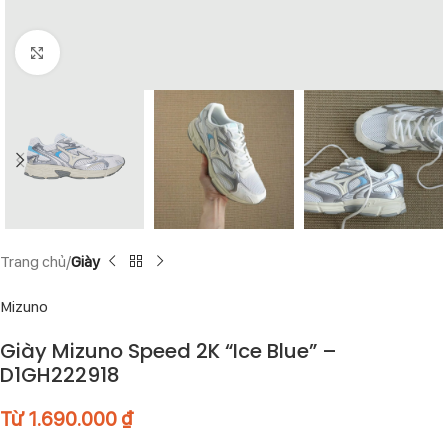
Click to enlarge
Trang chủ
Giày
Mizuno
Giày Mizuno Speed 2K “Ice Blue” –
D1GH222918
Từ
1.690.000
₫