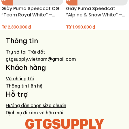
HƯỚNG DẪN BẢO QUẢN GIÀY
Giày Puma Speedcat OG
Giày Puma Speedcat
“Team Royal White” –
“Alpine & Snow White” –
Vệ sinh bằng khăn ẩm hoặc bàn chải mềm.
398846-18
403589-04
Tránh ngâm nước hoặc giặt máy.
Từ
2.390.000
₫
Từ
1.990.000
₫
Không phơi nắng gắt để giữ chất lượng mesh và đế.
Bảo quản nơi khô thoáng, nhét thêm giấy để giữ form.
Thông tin
Trụ sở tại Trái đất
gtgsupply.vietnam@gmail.com
Khách hàng
Về chúng tôi
Thông tin liên hệ
Hỗ trợ
Hướng dẫn chọn size chuẩn
Dịch vụ đi kèm và hậu mãi
GTGSUPPLY