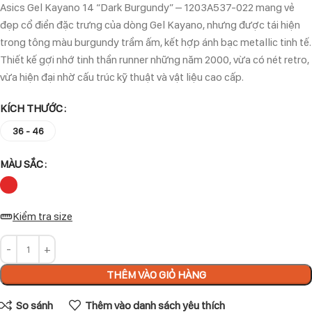
Asics Gel Kayano 14 “Dark Burgundy” – 1203A537-022 mang vẻ
đẹp cổ điển đặc trưng của dòng Gel Kayano, nhưng được tái hiện
trong tông màu burgundy trầm ấm, kết hợp ánh bạc metallic tinh tế.
Thiết kế gợi nhớ tinh thần runner những năm 2000, vừa có nét retro,
vừa hiện đại nhờ cấu trúc kỹ thuật và vật liệu cao cấp.
KÍCH THƯỚC
36 - 46
MÀU SẮC
Kiểm tra size
THÊM VÀO GIỎ HÀNG
So sánh
Thêm vào danh sách yêu thích