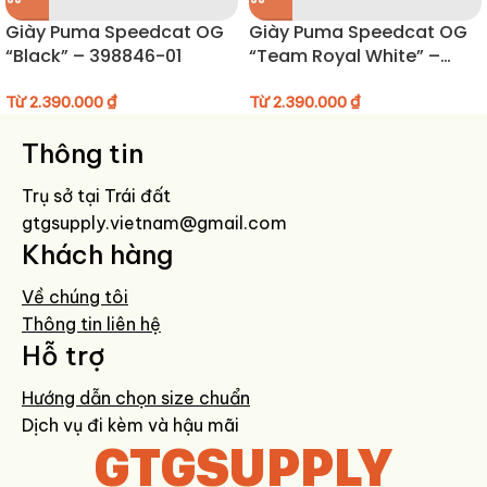
hằng ngày, vừa là điểm nhấn hoàn hảo cho outfit mang đậm tinh
Giày Puma Speedcat OG
Giày Puma Speedcat OG
thần retro hiện đại.
“Black” – 398846-01
“Team Royal White” –
398846-18
HƯỚNG DẪN BẢO QUẢN GIÀY
Từ
2.390.000
₫
Từ
2.390.000
₫
Làm sạch bằng khăn mềm hoặc bàn chải lông mảnh.
Thông tin
Không ngâm nước, sử dụng bàn chải mềm để vệ sinh phần upper và
Trụ sở tại Trái đất
đế ngoài
gtgsupply.vietnam@gmail.com
Tránh phơi nắng trực tiếp để giữ form và màu sắc.
Khách hàng
Về chúng tôi
Thông tin liên hệ
Hỗ trợ
Hướng dẫn chọn size chuẩn
Dịch vụ đi kèm và hậu mãi
GTGSUPPLY