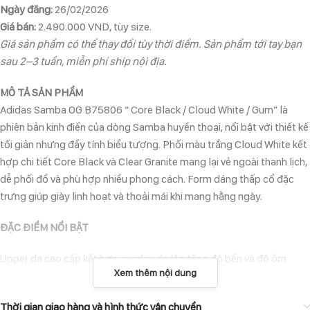
Ngày đăng:
26/02/2026
Giá bán:
2.490.000 VND, tùy size.
Giá sản phẩm có thể thay đổi tùy thời điểm. Sản phẩm tới tay bạn
sau 2–3 tuần, miễn phí ship nội địa.
MÔ TẢ SẢN PHẨM
Adidas Samba OG B75806 “ Core Black / Cloud White / Gum” là
phiên bản kinh điển của dòng Samba huyền thoại, nổi bật với thiết kế
tối giản nhưng đầy tính biểu tượng. Phối màu trắng Cloud White kết
hợp chi tiết Core Black và Clear Granite mang lại vẻ ngoài thanh lịch,
dễ phối đồ và phù hợp nhiều phong cách. Form dáng thấp cổ đặc
trưng giúp giày linh hoạt và thoải mái khi mang hằng ngày.
ĐẶC ĐIỂM NỔI BẬT
Upper da cao cấp kết hợp overlay da lộn tăng độ bền và độ ôm
Xem thêm nội dung
chân.
Đế gum cao su cổ điển giúp tăng độ bám và tạo nét retro đặc trưng.
Thời gian giao hàng và hình thức vận chuyển