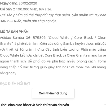
Ngày đăng:
26/02/2026
Giá bán:
2.490.000 VND, tùy size.
Giá sản phẩm có thể thay đổi tùy thời điểm. Sản phẩm tới tay bạn
sau 2–3 tuần, miễn phí ship nội địa.
MÔ TẢ SẢN PHẨM
Adidas Samba OG B75806 “Cloud White / Core Black / Clear
Granite” là phiên bản kinh điển của dòng Samba huyền thoại, nổi bật
với thiết kế tối giản nhưng đầy tính biểu tượng. Phối màu trắng
Cloud White kết hợp chi tiết Core Black và Clear Granite mang lại vẻ
ngoài thanh lịch, dễ phối đồ và phù hợp nhiều phong cách. Form
dáng thấp cổ đặc trưng giúp giày linh hoạt và thoải mái khi mang
hằng ngày.
ĐẶC ĐIỂM NỔI BẬT
Xem thêm nội dung
Upper da cao cấp kết hợp overlay da lộn tăng độ bền và độ ôm
chân.
Thời gian giao hàng và hình thức vận chuyển