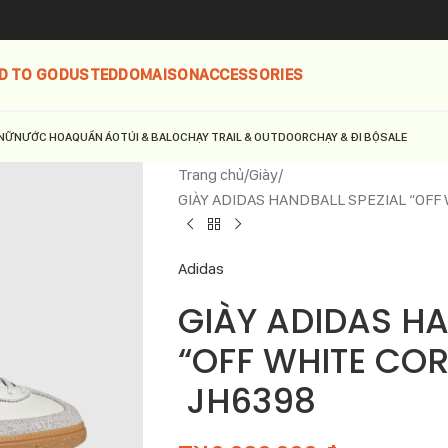
D TO GO
DUSTED
DOMAISON
ACCESSORIES
NỮ
NƯỚC HOA
QUẦN ÁO
TÚI & BALO
CHẠY TRAIL & OUTDOOR
CHẠY & ĐI BỘ
SALE
Trang chủ
Giày
GIÀY ADIDAS HANDBALL SPEZIAL “OFF
Adidas
GIÀY ADIDAS HA
“OFF WHITE CO
JH6398