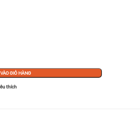
VÀO GIỎ HÀNG
êu thích