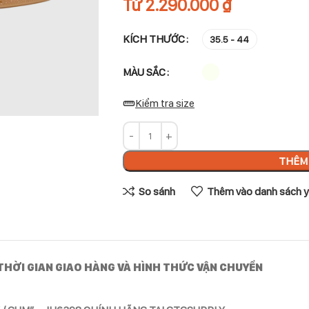
Từ
2.290.000
₫
KÍCH THƯỚC
35.5 - 44
MÀU SẮC
Kiểm tra size
THÊM 
So sánh
Thêm vào danh sách y
THỜI GIAN GIAO HÀNG VÀ HÌNH THỨC VẬN CHUYỂN