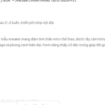
 / GUM” – JH6398 CHÍNH HÃNG TẠI GTGSUPPLY
au 2–3 tuần, miễn phí ship nội địa.
à mẫu sneaker mang đậm tinh thần retro thể thao, được lấy cảm hứn
tage và phong cách hiện đại. Form dáng thấp cổ đặc trưng giúp đôi 
E BLACK / GUM” JH6398