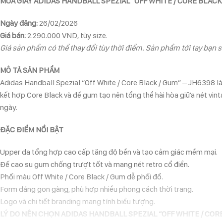
MUA GIÀY ADIDAS HANDBALL SPEZIAL “OFF WHITE / CORE BLACK
Ngày đăng:
26/02/2026
Giá bán:
2.290.000 VND, tùy size.
Giá sản phẩm có thể thay đổi tùy thời điểm. Sản phẩm tới tay bạn s
MÔ TẢ SẢN PHẨM
Adidas Handball Spezial “Off White / Core Black / Gum” – JH6398 l
kết hợp Core Black và đế gum tạo nên tổng thể hài hòa giữa nét vin
ngày.
ĐẶC ĐIỂM NỔI BẬT
Upper da tổng hợp cao cấp tăng độ bền và tạo cảm giác mềm mại.
Đế cao su gum chống trượt tốt và mang nét retro cổ điển.
Phối màu Off White / Core Black / Gum dễ phối đồ.
Form dáng gọn gàng, phù hợp nhiều phong cách thời trang.
Logo và chi tiết branding mang tính biểu tượng.
LÝ DO NÊN CHỌN ADIDAS HANDBALL SPEZIAL “OFF WHITE / COR