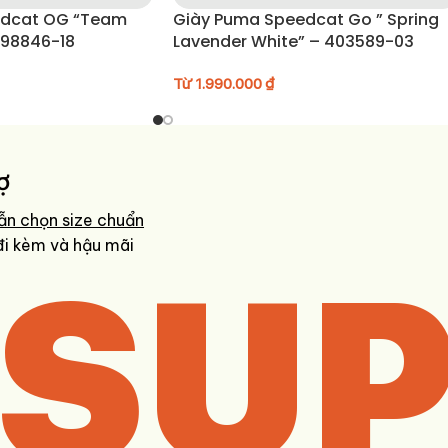
edcat OG “Team
Giày Puma Speedcat Go ” Spring
398846-18
Lavender White” – 403589-03
Từ
1.990.000
₫
ợ
ẫn chọn size chuẩn
SUP
đi kèm và hậu mãi