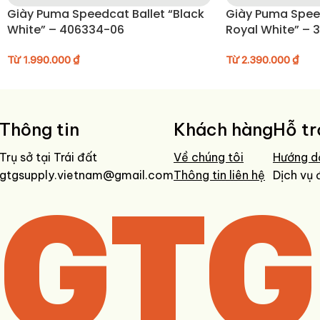
Giày Puma Speedcat Ballet “Black
Giày Puma Spe
White” – 406334-06
Royal White” – 
Từ
1.990.000
₫
Từ
2.390.000
₫
Thông tin
Khách hàng
Hỗ tr
Trụ sở tại Trái đất
Về chúng tôi
Hướng d
gtgsupply.vietnam@gmail.com
GTG
Thông tin liên hệ
Dịch vụ 