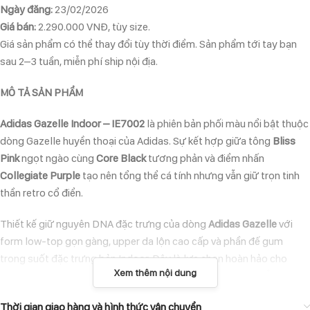
Ngày đăng:
23/02/2026
Giá bán:
2.290.000 VNĐ, tùy size.
Giá sản phẩm có thể thay đổi tùy thời điểm. Sản phẩm tới tay bạn
sau 2–3 tuần, miễn phí ship nội địa.
MÔ TẢ SẢN PHẨM
Adidas Gazelle Indoor – IE7002
là phiên bản phối màu nổi bật thuộc
dòng Gazelle huyền thoại của Adidas. Sự kết hợp giữa tông
Bliss
Pink
ngọt ngào cùng
Core Black
tương phản và điểm nhấn
Collegiate Purple
tạo nên tổng thể cá tính nhưng vẫn giữ trọn tinh
thần retro cổ điển.
Thiết kế giữ nguyên DNA đặc trưng của dòng
Adidas Gazelle
với
form low-top gọn gàng, upper da lộn cao cấp và phần đế gum
trong suốt đặc trưng bản Indoor. Đây là lựa chọn hoàn hảo cho
Xem thêm nội dung
những ai yêu thích phong cách vintage pha chút hiện đại, dễ ứng
dụng trong đời sống hằng ngày.
Thời gian giao hàng và hình thức vận chuyển