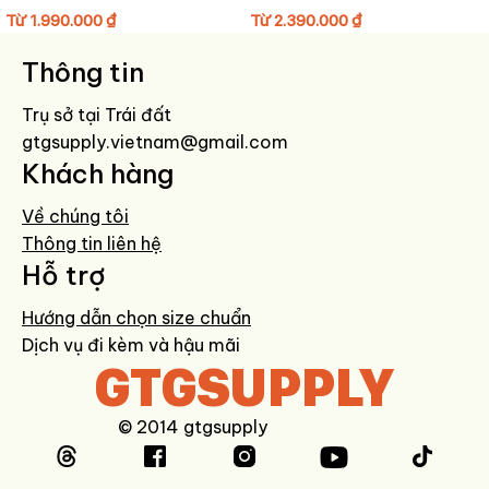
HƯỚNG DẪN BẢO QUẢN GIÀY
Từ
1.990.000
₫
Từ
2.390.000
₫
Lau sạch bằng khăn mềm hơi ẩm sau khi sử dụng.
Thông tin
Tránh giặt máy hoặc ngâm nước lâu để giữ form và chất liệu.
Hạn chế phơi nắng trực tiếp để giữ màu bền đẹp.
Trụ sở tại Trái đất
Bảo quản nơi khô ráo, thoáng khí, dùng túi hút ẩm khi không sử
gtgsupply.vietnam@gmail.com
dụng.
Khách hàng
Về chúng tôi
Thông tin liên hệ
Hỗ trợ
Hướng dẫn chọn size chuẩn
Dịch vụ đi kèm và hậu mãi
GTGSUPPLY
© 2014 gtgsupply