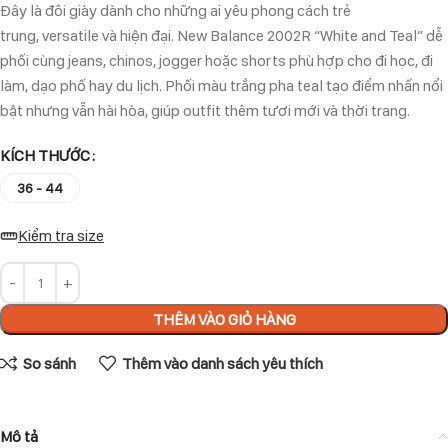
Đây là đôi giày dành cho những ai yêu phong cách trẻ
trung, versatile và hiện đại. New Balance 2002R “White and Teal” dễ
phối cùng jeans, chinos, jogger hoặc shorts phù hợp cho đi học, đi
làm, dạo phố hay du lịch. Phối màu trắng pha teal tạo điểm nhấn nổi
bật nhưng vẫn hài hòa, giúp outfit thêm tươi mới và thời trang.
KÍCH THƯỚC
36 - 44
Kiểm tra size
THÊM VÀO GIỎ HÀNG
So sánh
Thêm vào danh sách yêu thích
Mô tả