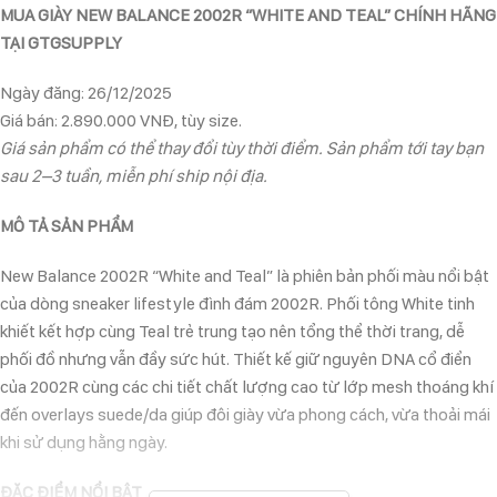
MUA GIÀY NEW BALANCE 2002R “WHITE AND TEAL” CHÍNH HÃNG
TẠI GTGSUPPLY
Ngày đăng: 26/12/2025
Giá bán: 2.890.000 VNĐ, tùy size.
Giá sản phẩm có thể thay đổi tùy thời điểm. Sản phẩm tới tay bạn
sau 2–3 tuần, miễn phí ship nội địa.
MÔ TẢ SẢN PHẨM
New Balance 2002R “White and Teal” là phiên bản phối màu nổi bật
của dòng sneaker lifestyle đình đám 2002R. Phối tông White tinh
khiết kết hợp cùng Teal trẻ trung tạo nên tổng thể thời trang, dễ
phối đồ nhưng vẫn đầy sức hút. Thiết kế giữ nguyên DNA cổ điển
của 2002R cùng các chi tiết chất lượng cao từ lớp mesh thoáng khí
đến overlays suede/da giúp đôi giày vừa phong cách, vừa thoải mái
khi sử dụng hằng ngày.
ĐẶC ĐIỂM NỔI BẬT