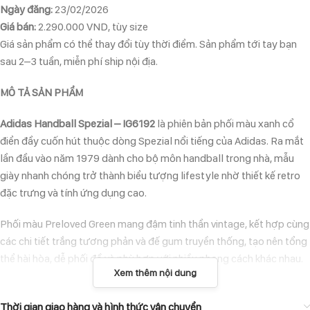
Ngày đăng:
23/02/2026
Giá bán:
2.290.000 VND, tùy size
Giá sản phẩm có thể thay đổi tùy thời điểm. Sản phẩm tới tay bạn
sau 2–3 tuần, miễn phí ship nội địa.
MÔ TẢ SẢN PHẨM
Adidas Handball Spezial – IG6192
là phiên bản phối màu xanh cổ
điển đầy cuốn hút thuộc dòng Spezial nổi tiếng của Adidas. Ra mắt
lần đầu vào năm 1979 dành cho bộ môn handball trong nhà, mẫu
giày nhanh chóng trở thành biểu tượng lifestyle nhờ thiết kế retro
đặc trưng và tính ứng dụng cao.
Phối màu Preloved Green mang đậm tinh thần vintage, kết hợp cùng
các chi tiết trắng tương phản và đế gum truyền thống, tạo nên tổng
thể hài hòa, dễ phối đồ và phù hợp với nhiều phong cách khác nhau.
Xem thêm nội dung
ĐẶC ĐIỂM NỔI BẬT
Thời gian giao hàng và hình thức vận chuyển