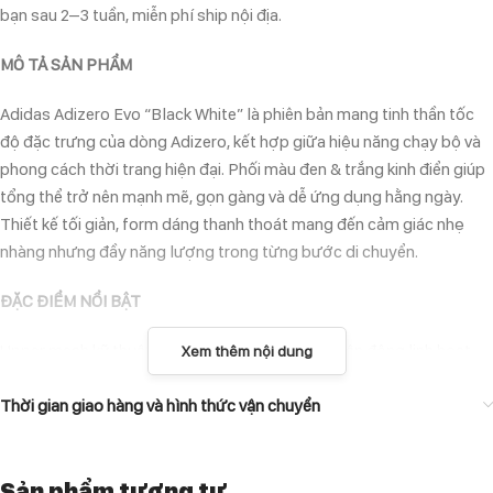
bạn sau 2–3 tuần, miễn phí ship nội địa.
MÔ TẢ SẢN PHẨM
Adidas Adizero Evo “Black White” là phiên bản mang tinh thần tốc
độ đặc trưng của dòng Adizero, kết hợp giữa hiệu năng chạy bộ và
phong cách thời trang hiện đại. Phối màu đen & trắng kinh điển giúp
tổng thể trở nên mạnh mẽ, gọn gàng và dễ ứng dụng hằng ngày.
Thiết kế tối giản, form dáng thanh thoát mang đến cảm giác nhẹ
nhàng nhưng đầy năng lượng trong từng bước di chuyển.
ĐẶC ĐIỂM NỔI BẬT
Upper mesh kỹ thuật nhẹ và thoáng khí, hỗ trợ vận động linh hoạt.
Xem thêm nội dung
Công nghệ đệm Lightstrike Pro cho cảm giác êm ái, phản hồi lực
tốt.
Thời gian giao hàng và hình thức vận chuyển
Trọng lượng nhẹ, phù hợp cho cả chạy bộ nhẹ và mang hằng ngày.
Đế ngoài cao su bám tốt, ổn định trên nhiều bề mặt.
Sản phẩm tương tự
Phối màu Black White tối giản, dễ phối đồ và không lỗi mốt.