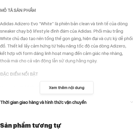
MÔ TẢ SẢN PHẨM
Adidas Adizero Evo “White” là phiên bản clean và tinh tế của dòng
sneaker chạy bộ lifestyle đình đám của Adidas. Phối màu trắng
White chủ đạo tạo nên tổng thể gọn gàng, hiện đại và cực kỳ dễ phối
đồ. Thiết kế lấy cảm hứng từ hiệu năng tốc độ của dòng Adizero,
kết hợp với form dáng linh hoạt mang đến cảm giác nhẹ nhàng,
thoải mái cho cả vận động lẫn sử dụng hằng ngày.
ĐẶC ĐIỂM NỔI BẬT
Upper mesh kỹ thuật màu trắng thoáng khí và nhẹ.
Xem thêm nội dung
Đệm Lightstrike Pro êm ái, hỗ trợ phản hồi lực tốt khi di chuyển.
Trọng lượng nhẹ, phù hợp cả chạy bộ nhẹ và di chuyển hằng ngày.
Thời gian giao hàng và hình thức vận chuyển
Đế ngoài cao su bám chắc, ổn định trên nhiều bề mặt.
Phối màu White tinh khiết, dễ phối với mọi outfit.
Sản phẩm tương tự
Logo Adidas Three Stripes tiệp tone tạo điểm nhấn tinh tế.
LÝ DO NÊN CHỌN ADIDAS ADIZERO EVO “WHITE”