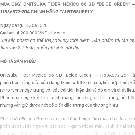
MUA GIÀY ONITSUKA TIGER MEXICO 66 SD “BEIGE GREEN” –
1183A872-254 CHÍNH HÃNG TẠI GTGSUPPLY
Ngày đăng: 14/03/2026
Giá bán: 4.290.000 VNĐ, tùy size.
Giá sản phẩm có thể thay đổi tùy thời điểm. Sản phẩm tới tận tay
bạn sau 2-3 tuần, miễn phí ship nội địa.
MÔ TẢ SẢN PHẨM
Onitsuka Tiger Mexico 66 SD “Beige Green” – 1183A872-254 là
phiên bản nâng cấp của dòng Mexico 66 kinh điển, kết hợp thiết kế
retro runner đặc trưng với các cải tiến hiện đại về độ êm và chất liệu.
Phối màu beige kết hợp xanh mang lại vẻ ngoài trẻ trung, nổi bật
nhưng vẫn giữ được nét cổ điển đặc trưng của thương hiệu.
Phiên bản Beige / Green sử dụng tông beige làm màu chủ đạo cho
phần upper, kết hợp với các sọc Tiger Stripes màu xanh ở hai bên
thân giày. Sự kết hợp giữa hai gam màu giúp tổng thể đôi giày trở