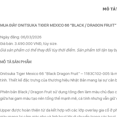
MÔ TẢ
MUA GIÀY ONITSUKA TIGER MEXICO 66 “BLACK / DRAGON FRUIT”
Ngày đăng: 06/03/2026
Giá bán: 3.490.000 VNĐ, tùy size.
Giá sản phẩm có thể thay đổi tùy thời điểm. Sản phẩm tới tận tay bạ
MÔ TẢ SẢN PHẨM
Onitsuka Tiger Mexico 66 “Black Dragon Fruit” – 1183C102-005 là m
tính. Thiết kế đặc trưng của thương hiệu Nhật Bản mang lại sự cân
Phiên bản Black / Dragon Fruit sử dụng tông đen làm màu chủ đạo ch
giữa hai gam màu tạo nên tổng thể mạnh mẽ, cá tính nhưng vẫn giữ 
Upper được hoàn thiện từ da kết hợp với các lớp overlay gia cố ở ph
giày mang lại cảm giác nhẹ và linh hoạt khi di chuyển trong các hoạ