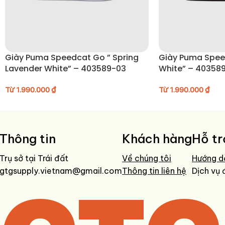
Lau nhẹ bằng khăn ẩm sau khi sử dụng
Không giặt nước để bảo vệ form và chất liệu da
Tránh phơi trực tiếp dưới ánh nắng mạnh
Bảo quản giày ở nơi khô ráo, thoáng mát
Giày Puma Speedcat Go ” Spring
Giày Puma Spee
Lavender White” – 403589-03
White” – 40358
Từ
1.990.000
₫
Từ
1.990.000
₫
Thông tin
Khách hàng
Hỗ tr
Trụ sở tại Trái đất
Về chúng tôi
Hướng d
gtgsupply.vietnam@gmail.com
Thông tin liên hệ
Dịch vụ 