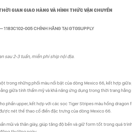
THỜI GIAN GIAO HÀNG VÀ HÌNH THỨC VẬN CHUYỂN
 – 1183C102-005 CHÍNH HÃNG TẠI GTGSUPPLY
n sau 2-3 tuần, miễn phí ship nội địa.
ột trong những phối màu nổi bật của dòng Mexico 66, kết hợp giữa 
 bằng giữa tính thẩm mỹ và khả năng ứng dụng trong thời trang hằng
o phần upper, kết hợp với các sọc Tiger Stripes màu hồng dragon fru
được nét thể thao cổ điển đặc trưng của dòng Mexico 66.
ần mũi và thân giày, giúp tăng độ bền và giữ form tốt trong quá trì
t động thường ngày.