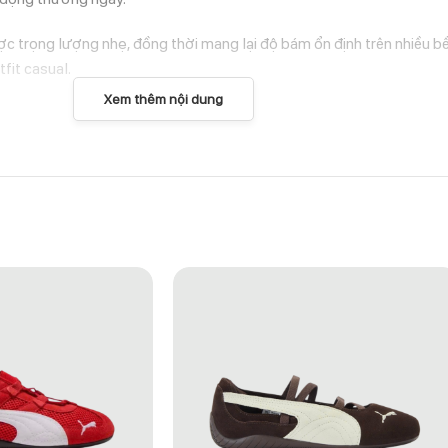
c trọng lượng nhẹ, đồng thời mang lại độ bám ổn định trên nhiều b
fit casual.
Xem thêm nội dung
RUIT” – 1183C102-005
 yêu thích sneaker mang phong cách cổ điển nhưng vẫn muốn tạo điể
ng kết hợp với nhiều phong cách từ casual đến streetwear.