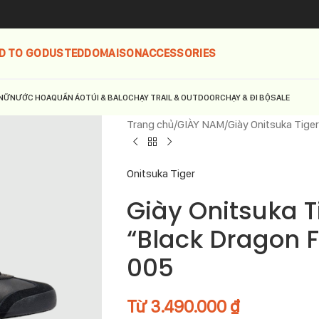
D TO GO
DUSTED
DOMAISON
ACCESSORIES
NỮ
NƯỚC HOA
QUẦN ÁO
TÚI & BALO
CHẠY TRAIL & OUTDOOR
CHẠY & ĐI BỘ
SALE
Trang chủ
GIÀY NAM
Giày Onitsuka Tige
Onitsuka Tiger
Giày Onitsuka T
“Black Dragon F
005
Từ
3.490.000
₫