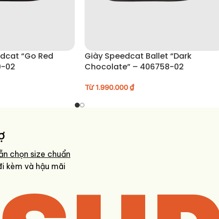
dcat “Go Red
Giày Speedcat Ballet “Dark
9-02
Chocolate” – 406758-02
Từ
1.990.000
₫
ợ
ẫn chọn size chuẩn
đi kèm và hậu mãi