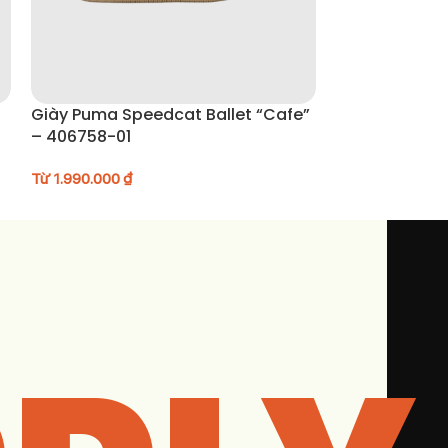
Giày Puma Speedcat Ballet “Cafe”
Giày Mizuno S
– 406758-01
D1GH222918
Từ
1.990.000
₫
Từ
1.690.000
₫