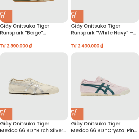
Giày Onitsuka Tiger
Giày Onitsuka Tiger
Runspark “Beige”
Runspark “White Navy” –
1183B480-200
1183B480-103
Từ
2.390.000
₫
Từ
2.490.000
₫
Giày Onitsuka Tiger
Giày Onitsuka Tiger
Mexico 66 SD “Birch Silver”
Mexico 66 SD “Crystal Pink
– 1183A592-200
Spruce Green” – 1183C517-