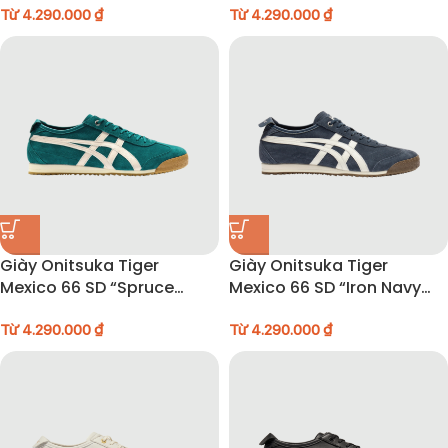
Từ
4.290.000
₫
700
Từ
4.290.000
₫
Giày Onitsuka Tiger
Giày Onitsuka Tiger
Mexico 66 SD “Spruce
Mexico 66 SD “Iron Navy
Green Mineral Beige” –
Cream” – 1183C517-400
1183C517-300
Từ
4.290.000
₫
Từ
4.290.000
₫