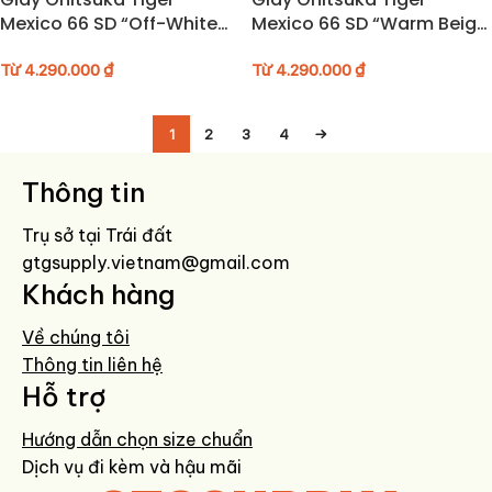
Mexico 66 SD “Off-White
Mexico 66 SD “Warm Beige
Spruce Green” – 1183A872-
Black” – 1183A872-255
121
Từ
4.290.000
₫
Từ
4.290.000
₫
1
2
3
4
→
Thông tin
Trụ sở tại Trái đất
gtgsupply.vietnam@gmail.com
Khách hàng
Về chúng tôi
Thông tin liên hệ
Hỗ trợ
Hướng dẫn chọn size chuẩn
Dịch vụ đi kèm và hậu mãi