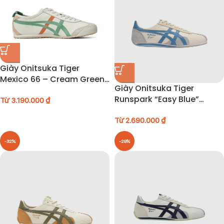
Giày Onitsuka Tiger
Mexico 66 – Cream Green
Giày Onitsuka Tiger
Orange – 1183b771-112
Runspark “Easy Blue”
Từ
3.190.000
₫
1183B480-250
Từ
2.690.000
₫
-32%
-29%