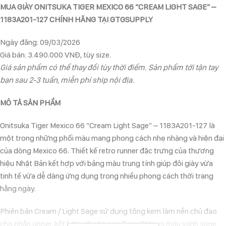
MUA GIÀY ONITSUKA TIGER MEXICO 66 “CREAM LIGHT SAGE” –
1183A201-127 CHÍNH HÃNG TẠI GTGSUPPLY
Ngày đăng: 09/03/2026
Giá bán: 3.490.000 VNĐ, tùy size.
Giá sản phẩm có thể thay đổi tùy thời điểm. Sản phẩm tới tận tay
bạn sau 2-3 tuần, miễn phí ship nội địa.
MÔ TẢ SẢN PHẨM
Onitsuka Tiger Mexico 66 “Cream Light Sage” – 1183A201-127 là
một trong những phối màu mang phong cách nhẹ nhàng và hiện đại
của dòng Mexico 66. Thiết kế retro runner đặc trưng của thương
hiệu Nhật Bản kết hợp với bảng màu trung tính giúp đôi giày vừa
tinh tế vừa dễ dàng ứng dụng trong nhiều phong cách thời trang
hằng ngày.
Phiên bản Cream / Light Sage sử dụng tông kem làm nền chủ đạo
cho phần upper, kết hợp với các sọc Tiger Stripes màu xanh sage