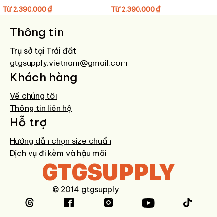
• Thiết kế retro runner kinh điển của dòng Mexico 66
Từ
2.390.000
₫
Từ
2.390.000
₫
• Phối màu Cream / Light Sage nhẹ nhàng và dễ phối đồ
• Upper da bền bỉ giúp giữ form tốt khi sử dụng
Thông tin
• Logo Tiger Stripes đặc trưng hai bên thân giày
• Form ôm chân gọn gàng đúng tinh thần Onitsuka Tiger
Trụ sở tại Trái đất
• Đế cao su linh hoạt phù hợp di chuyển hàng ngày
gtgsupply.vietnam@gmail.com
Khách hàng
LÝ DO NÊN CHỌN ONITSUKA TIGER MEXICO 66 “CREAM LIGHT
SAGE” – 1183A201-127
Về chúng tôi
Thông tin liên hệ
Mexico 66 “Cream Light Sage” là lựa chọn phù hợp cho những ai
Hỗ trợ
yêu thích sneaker cổ điển nhưng vẫn muốn giữ phong cách tinh tế
Hướng dẫn chọn size chuẩn
và dễ phối đồ. Phối màu kem kết hợp xanh sage mang lại vẻ ngoài
Dịch vụ đi kèm và hậu mãi
nhẹ nhàng, thanh lịch và dễ dàng kết hợp với nhiều phong cách từ
GTGSUPPLY
casual đến minimal.
HƯỚNG DẪN BẢO QUẢN GIÀY
© 2014 gtgsupply
• Lau nhẹ bằng khăn ẩm sau khi sử dụng