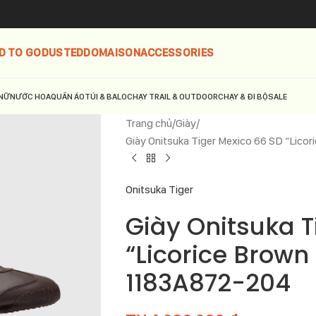
D TO GO
DUSTED
DOMAISON
ACCESSORIES
NỮ
NƯỚC HOA
QUẦN ÁO
TÚI & BALO
CHẠY TRAIL & OUTDOOR
CHẠY & ĐI BỘ
SALE
Trang chủ
Giày
Giày Onitsuka Tiger Mexico 66 SD “Lic
Onitsuka Tiger
Giày Onitsuka T
“Licorice Brow
1183A872-204