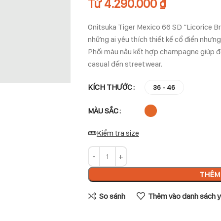
Từ
4.290.000
₫
Onitsuka Tiger Mexico 66 SD “Licorice 
những ai yêu thích thiết kế cổ điển nhưn
Phối màu nâu kết hợp champagne giúp đô
casual đến streetwear.
KÍCH THƯỚC
36 - 46
MÀU SẮC
Kiểm tra size
THÊM 
So sánh
Thêm vào danh sách y