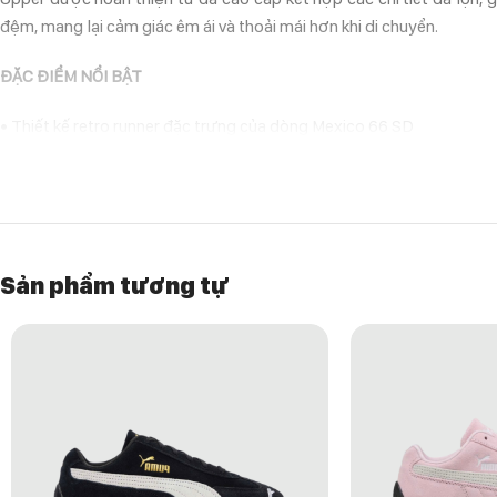
đệm, mang lại cảm giác êm ái và thoải mái hơn khi di chuyển.
ĐẶC ĐIỂM NỔI BẬT
• Thiết kế retro runner đặc trưng của dòng Mexico 66 SD
• Phối màu Licorice Brown / Champagne sang trọng và tinh tế
• Upper da cao cấp kết hợp chi tiết da lộn bền bỉ
• Logo Tiger Stripes đặc trưng hai bên thân giày
• Form ôm chân gọn gàng đúng tinh thần Onitsuka Tiger
• Đế cải tiến mang lại độ êm và độ bám tốt hơn
Sản phẩm tương tự
LÝ DO NÊN CHỌN ONITSUKA TIGER MEXICO 66 SD “LICORICE B
Onitsuka Tiger Mexico 66 SD “Licorice Brown Champagne” là lựa ch
nâu kết hợp champagne giúp đôi giày dễ dàng kết hợp với nhiều pho
HƯỚNG DẪN BẢO QUẢN GIÀY
• Lau nhẹ bằng khăn ẩm sau khi sử dụng