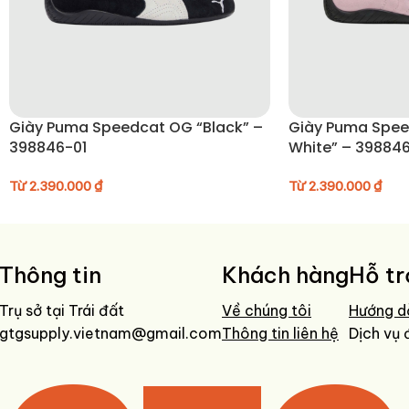
• Không giặt nước để bảo vệ form và chất liệu da lộn
• Tránh phơi trực tiếp dưới ánh nắng mạnh
• Bảo quản giày ở nơi khô ráo, thoáng mát
Giày Puma Speedcat OG “Black” –
Giày Puma Spee
398846-01
White” – 39884
Từ
2.390.000
₫
Từ
2.390.000
₫
Thông tin
Khách hàng
Hỗ tr
Trụ sở tại Trái đất
Về chúng tôi
Hướng d
gtgsupply.vietnam@gmail.com
Thông tin liên hệ
Dịch vụ 