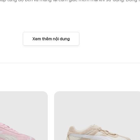
Xem thêm nội dung
ROWN CHAMPAGNE” – 1183A872-204
ọn phù hợp cho những ai yêu thích thiết kế cổ điển nhưng vẫn muốn
ng cách từ casual đến streetwear.