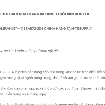
THỜI GIAN GIAO HÀNG VÀ HÌNH THỨC VẬN CHUYỂN
HAMPAGNE” – 1183A872-204 CHÍNH HÃNG TẠI GTGSUPPLY
n sau 2-3 tuần, miễn phí ship nội địa.
-204 là phiên bản nâng cấp của dòng Mexico 66 kinh điển, kết hợp 
agne mang lại vẻ ngoài sang trọng, tinh tế và vẫn giữ được nét cổ đi
hủ đạo cho phần upper, kết hợp với các sọc Tiger Stripes màu cha
ới nhiều trang phục hằng ngày.
, giúp tăng độ bền và mang lại cảm giác mềm mại khi sử dụng. Dòn