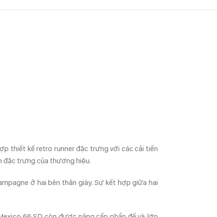
thiết kế retro runner đặc trưng với các cải tiến
ển đặc trưng của thương hiệu.
mpagne ở hai bên thân giày. Sự kết hợp giữa hai
g Mexico 66 SD còn được nâng cấp phần đế và lớp