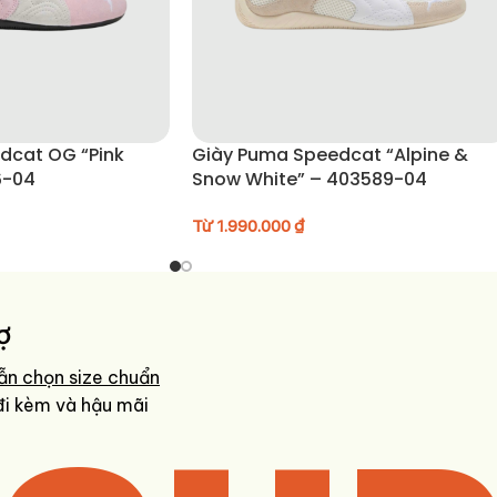
dcat OG “Pink
Giày Puma Speedcat “Alpine &
6-04
Snow White” – 403589-04
Từ
1.990.000
₫
ợ
ẫn chọn size chuẩn
đi kèm và hậu mãi