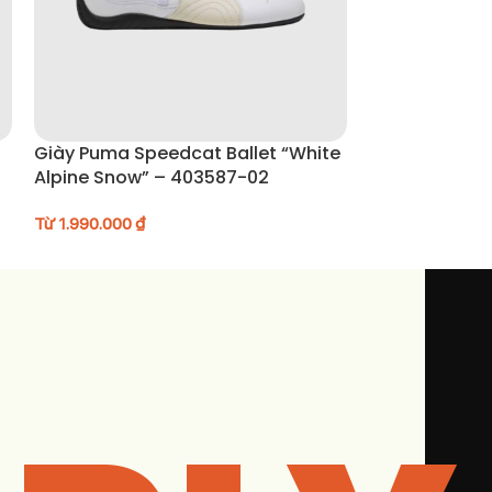
Giày Puma Speedcat Ballet “White
Giày Mizuno F
Alpine Snow” – 403587-02
D1GH251910
Từ
1.990.000
₫
Từ
2.690.000
₫