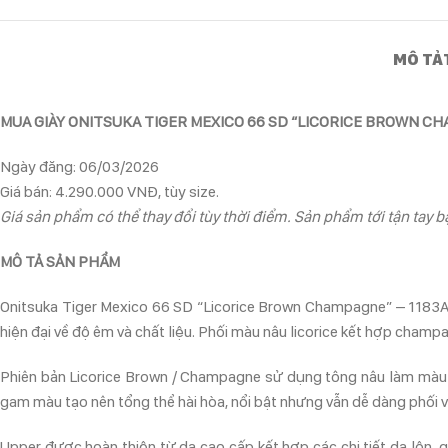
MÔ TẢ
MUA GIÀY ONITSUKA TIGER MEXICO 66 SD “LICORICE BROWN C
Ngày đăng: 06/03/2026
Giá bán: 4.290.000 VNĐ, tùy size.
Giá sản phẩm có thể thay đổi tùy thời điểm. Sản phẩm tới tận tay bạ
MÔ TẢ SẢN PHẨM
Onitsuka Tiger Mexico 66 SD “Licorice Brown Champagne” – 1183A872
hiện đại về độ êm và chất liệu. Phối màu nâu licorice kết hợp champ
Phiên bản Licorice Brown / Champagne sử dụng tông nâu làm màu c
gam màu tạo nên tổng thể hài hòa, nổi bật nhưng vẫn dễ dàng phối v
Upper được hoàn thiện từ da cao cấp kết hợp các chi tiết da lộn