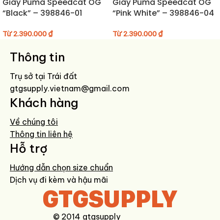
Giày Puma Speedcat OG
Giày Puma Speedcat OG
giúp mang lại trải nghiệm dễ chịu khi di chuyển.
“Black” – 398846-01
“Pink White” – 398846-04
Dễ dàng phối đồ:
Phối màu đen toàn bộ phù hợp với nhiều phong
cách, từ casual đến smart-casual.
Từ
2.390.000
₫
Từ
2.390.000
₫
Hướng dẫn bảo quản giày
Thông tin
Lau sạch giày bằng khăn mềm hoặc bàn chải lông mềm sau khi sử
Trụ sở tại Trái đất
dụng.
gtgsupply.vietnam@gmail.com
Tránh giặt giày bằng máy hoặc ngâm nước lâu để đảm bảo độ bền
Khách hàng
của chất liệu.
Bảo quản giày ở nơi khô ráo, thoáng mát, tránh ánh nắng trực tiếp.
Về chúng tôi
Thông tin liên hệ
Hỗ trợ
Hướng dẫn chọn size chuẩn
Dịch vụ đi kèm và hậu mãi
GTGSUPPLY
© 2014 gtgsupply